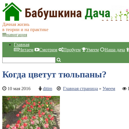
Дачная жизнь
в теории и на практике
навигация
Главная
Читаем
Смотрим
Пробуем
Умеем
Наша дача
Когда цветут тюльпаны?
10 мая 2016
ditim
Главная страница
»
Умеем