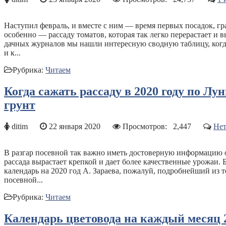
Наступил февраль, и вместе с ним — время первых посадок, г
особенно — рассаду томатов, которая так легко перерастает и 
дачных журналов мы нашли интересную сводную таблицу, когда
и к...
Рубрика:
Читаем
Когда сажать рассаду в 2020 году по Л
грунт
ditim
22 января 2020
Просмотров:
2,447
Нет
В разгар посевной так важно иметь достоверную информацию о 
рассада вырастает крепкой и дает более качественные урожаи
календарь на 2020 год А. Зараева, пожалуй, подробнейший из т
посевной...
Рубрика:
Читаем
Календарь цветовода на каждый месяц 2