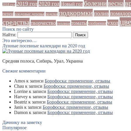
в
болезни
весна
2019 год
2020 год
Новый год
2018 год
подкормки
полив
помидо
перец
плодовые деревья
поделки
цв
средства
уход
творчество
томаты
удобрения
теплица
Поиск по сайту
Найти:
Это интересно…
Лунные посевные календари на 2020 год
Средняя полоса, Сибирь, Урал, Украина
Свежие комментарии
Amos
к записи
Борофоска: применение, отзывы
Chau
к записи
Борофоска: применение, отзывы
Lorrine
к записи
Борофоска: применение, отзывы
Harvey
к записи
Борофоска: применение, отзывы
Beatriz
к записи
Борофоска: применение, отзывы
Janis
к записи
Борофоска: применение, отзывы
Damon
к записи
Борофоска: применение, отзывы
Дачнику на заметку
Популярное