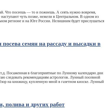
й. Что посеешь — то и пожнешь. А сеять нужно вовремя,
не наступают чуть позже, нежели в Центральном. В одном из
льном регионе и на Юге России. Нелишним будет прислушаться
 посева семян на рассаду и высадки в
и т.д. Посаженная в благоприятные по Лунному календарю дни
итаю следовать рекомендациям астрологов. Лунный посевной
ь обзор на книжицу, купленную мной в газетном киоске. Лунный
, полива и других работ