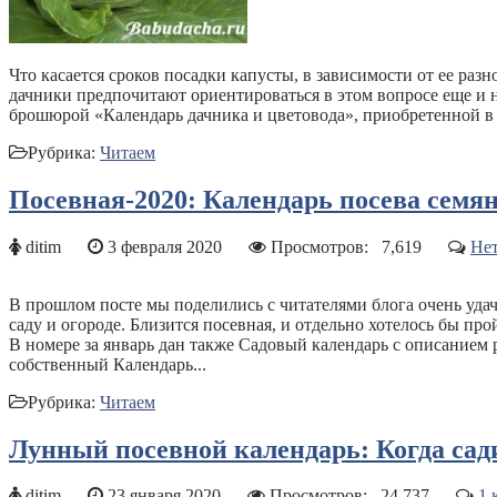
Что касается сроков посадки капусты, в зависимости от ее ра
дачники предпочитают ориентироваться в этом вопросе еще и н
брошюрой «Календарь дачника и цветовода», приобретенной в га
Рубрика:
Читаем
Посевная-2020: Календарь посева семя
ditim
3 февраля 2020
Просмотров:
7,619
Нет
В прошлом посте мы поделились с читателями блога очень удач
саду и огороде. Близится посевная, и отдельно хотелось бы про
В номере за январь дан также Садовый календарь с описанием 
собственный Календарь...
Рубрика:
Читаем
Лунный посевной календарь: Когда сади
ditim
23 января 2020
Просмотров:
24,737
1 