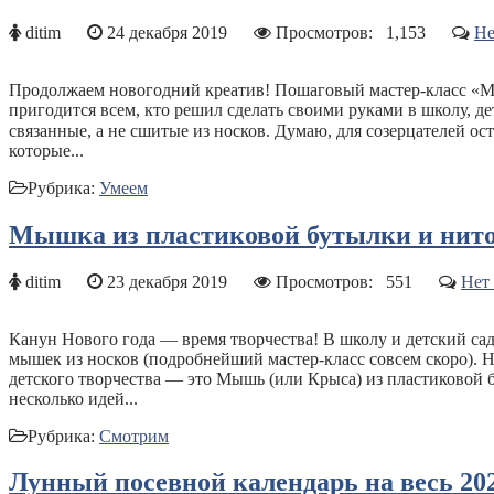
ditim
24 декабря 2019
Просмотров:
1,153
Не
Продолжаем новогодний креатив! Пошаговый мастер-класс «Мы
пригодится всем, кто решил сделать своими руками в школу, д
связанные, а не сшитые из носков. Думаю, для созерцателей ост
которые...
Рубрика:
Умеем
Мышка из пластиковой бутылки и ниток
ditim
23 декабря 2019
Просмотров:
551
Нет
Канун Нового года — время творчества! В школу и детский сад
мышек из носков (подробнейший мастер-класс совсем скоро). Н
детского творчества — это Мышь (или Крыса) из пластиковой б
несколько идей...
Рубрика:
Смотрим
Лунный посевной календарь на весь 202