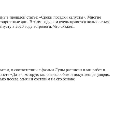
 тему в прошлой статье: «Сроки посадки капусты». Многие
гоприятные дни. В этом году нам очень нравится пользоваться
усту в 2020 году астрологи. Что скажет...
датам, в соответствии с фазами Луны расписан план работ в
к газете «Дача», которую мы очень любим и покупаем регулярно.
ко посева семян и составим на его основе