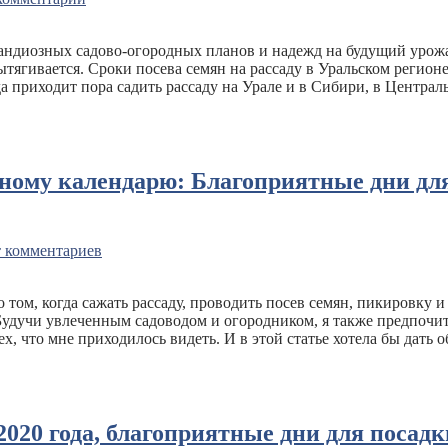
рандиозных садово-огородных планов и надежд на будущий урожа
вытягивается. Сроки посева семян на рассаду в Уральском регио
 приходит пора садить рассаду на Урале и в Сибири, в Центра
унному календарю: Благоприятные дни для
 комментариев
том, когда сажать рассаду, проводить посев семян, пикировку 
. Будучи увлеченным садоводом и огородником, я также предпоч
ех, что мне приходилось видеть. И в этой статье хотела бы дат
020 года, благоприятные дни для посадки