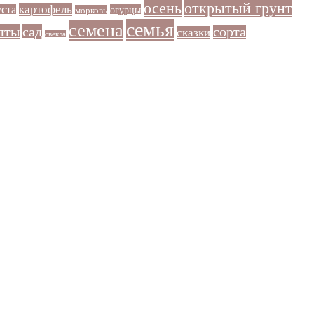
осень
открытый грунт
картофель
уста
огурцы
морковь
семья
семена
пты
сад
сорта
сказки
свекла