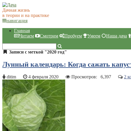
Дачная жизнь
в теории и на практике
навигация
Главная
Читаем
Смотрим
Пробуем
Умеем
Наша дача
Записи с меткой "2020 год"
Лунный календарь: Когда сажать капуст
ditim
4 февраля 2020
Просмотров:
6,397
2 к