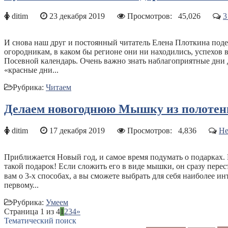
ditim
23 декабря 2019
Просмотров:
45,026
3
И снова наш друг и постоянный читатель Елена Плоткина подел
огородникам, в каком бы регионе они ни находились, успехов 
Посевной календарь. Очень важно знать наблагоприятные дни 
«красные дни...
Рубрика:
Читаем
Делаем новогоднюю Мышку из полотенц
ditim
17 декабря 2019
Просмотров:
4,836
Не
Приближается Новый год, и самое время подумать о подарках. 
такой подарок! Если сложить его в виде мышки, он сразу пер
вам о 3-х способах, а вы сможете выбрать для себя наиболее
первому...
Рубрика:
Умеем
Страница 1 из 4
1
2
3
4
»
Тематический поиск