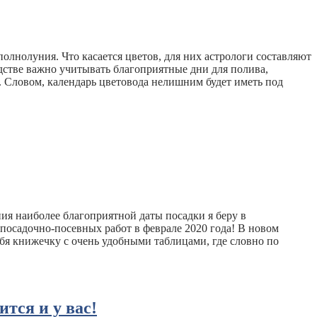
олнолуния. Что касается цветов, для них астрологи составляют
дстве важно учитывать благоприятные дни для полива,
 Словом, календарь цветовода нелишним будет иметь под
ния наиболее благоприятной даты посадки я беру в
 посадочно-посевных работ в феврале 2020 года! В новом
ебя книжечку с очень удобными таблицами, где словно по
тся и у вас!