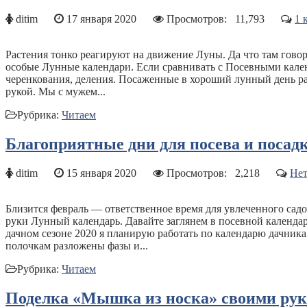
ditim
17 января 2020
Просмотров:
11,793
1 
Растения тонко реагируют на движение Луны. Да что там говор
особые Лунные календари. Если сравнивать с Посевными кален
черенкования, деления. Посаженные в хороший лунный день ра
рукой. Мы с мужем...
Рубрика:
Читаем
Благоприятные дни для посева и посад
ditim
15 января 2020
Просмотров:
2,218
Нет
Близится февраль — ответственное время для увлеченного садо
руки Лунный календарь. Давайте заглянем в посевной календар
дачном сезоне 2020 я планирую работать по календарю дачника
полочкам разложены фазы и...
Рубрика:
Читаем
Поделка «Мышка из носка» своими рукам