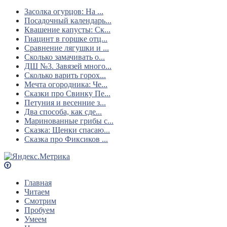
Засолка огурцов: На ...
Посадочный календарь...
Квашение капусты: Ск...
Гиацинт в горшке отц...
Сравнение лягушки и ...
Сколько замачивать о...
ДШ №3. Завязей много...
Сколько варить горох...
Мечта огородника: Че...
Сказки про Свинку Пе...
Петуния и весенние з...
Два способа, как сде...
Маринованные грибы с...
Сказка: Щенки спасаю...
Сказка про Фиксиков ...
Главная
Читаем
Смотрим
Пробуем
Умеем