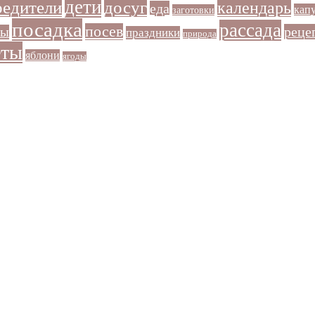
дети
досуг
редители
календарь
еда
кап
заготовки
посадка
рассада
посев
реце
ры
праздники
природа
еты
яблони
ягоды