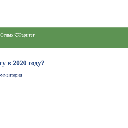
Отдых
Раритет
у в 2020 году?
омментария