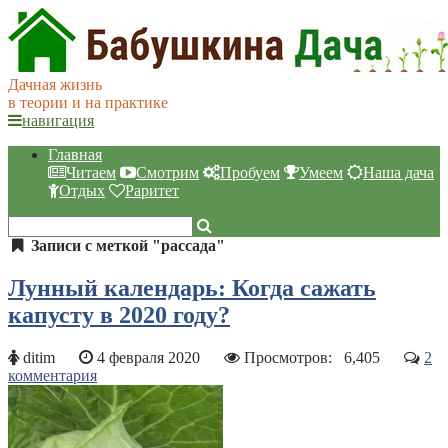
Дачная жизнь
в теории и на практике
навигация
Главная
Читаем
Смотрим
Пробуем
Умеем
Наша дача
Отдых
Раритет
Записи с меткой "рассада"
Лунный календарь: Когда сажать
капусту в 2020 году?
ditim
4 февраля 2020
Просмотров:
6,405
2
комментария