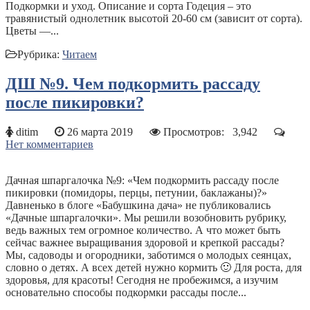
Подкормки и уход. Описание и сорта Годеция – это
травянистый однолетник высотой 20-60 см (зависит от сорта).
Цветы —...
Рубрика:
Читаем
ДШ №9. Чем подкормить рассаду
после пикировки?
ditim
26 марта 2019
Просмотров:
3,942
Нет комментариев
Дачная шпаргалочка №9: «Чем подкормить рассаду после
пикировки (помидоры, перцы, петунии, баклажаны)?»
Давненько в блоге «Бабушкина дача» не публиковались
«Дачные шпаргалочки». Мы решили возобновить рубрику,
ведь важных тем огромное количество. А что может быть
сейчас важнее выращивания здоровой и крепкой рассады?
Мы, садоводы и огородники, заботимся о молодых сеянцах,
словно о детях. А всех детей нужно кормить 🙂 Для роста, для
здоровья, для красоты! Сегодня не пробежимся, а изучим
основательно способы подкормки рассады после...