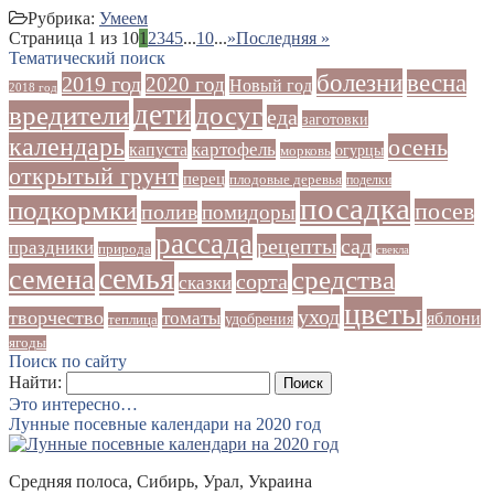
Рубрика:
Умеем
Страница 1 из 10
1
2
3
4
5
...
10
...
»
Последняя »
Тематический поиск
болезни
весна
2019 год
2020 год
Новый год
2018 год
дети
досуг
вредители
еда
заготовки
календарь
осень
картофель
капуста
огурцы
морковь
открытый грунт
перец
плодовые деревья
поделки
посадка
подкормки
посев
полив
помидоры
рассада
рецепты
сад
праздники
природа
свекла
семья
семена
средства
сорта
сказки
цветы
уход
творчество
томаты
яблони
удобрения
теплица
ягоды
Поиск по сайту
Найти:
Это интересно…
Лунные посевные календари на 2020 год
Средняя полоса, Сибирь, Урал, Украина