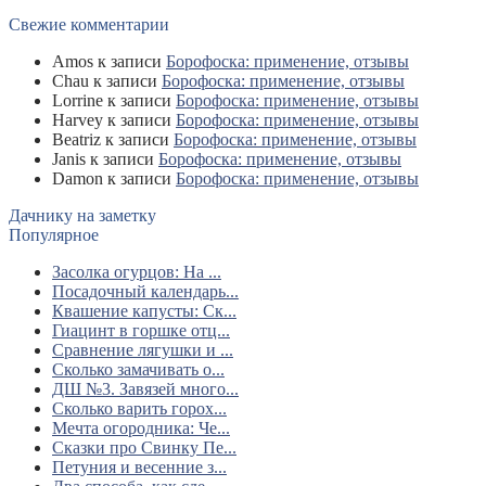
Свежие комментарии
Amos
к записи
Борофоска: применение, отзывы
Chau
к записи
Борофоска: применение, отзывы
Lorrine
к записи
Борофоска: применение, отзывы
Harvey
к записи
Борофоска: применение, отзывы
Beatriz
к записи
Борофоска: применение, отзывы
Janis
к записи
Борофоска: применение, отзывы
Damon
к записи
Борофоска: применение, отзывы
Дачнику на заметку
Популярное
Засолка огурцов: На ...
Посадочный календарь...
Квашение капусты: Ск...
Гиацинт в горшке отц...
Сравнение лягушки и ...
Сколько замачивать о...
ДШ №3. Завязей много...
Сколько варить горох...
Мечта огородника: Че...
Сказки про Свинку Пе...
Петуния и весенние з...