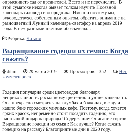
опрыскивать сад от вредителей. Всего и не перечислить. В
этой суматохе некогда бывает толком изучить Посевной
календарь садовода и огородника. Именно поэтому мы,
руководствуясь собственным опытом, обратить внимание на
разноцветный Лунный календарь-светофор на апрель 2019
года. В нем разными цветами обозначены...
Рубрика:
Читаем
Выращивание годеции из семян: Когда
сажать?
ditim
29 марта 2019
Просмотров:
352
Нет
комментариев
Годеция популярна среди цветоводов благодаря
неприхотливости, роскошному цветению и универсальности.
Она прекрасно смотрится на клумбах и балконах, в саду и
кашпо близ городских уличных кафе. Поэтому, когда хочется
ярких красок, непременно стоит посадить годецию, это
настоящий подарок природы! Содержание: Описание сортов.
Выращивание годеции из семян: Как лучше? Когда сажать
годецию на рассаду? Благоприятные дни в 2020 году.