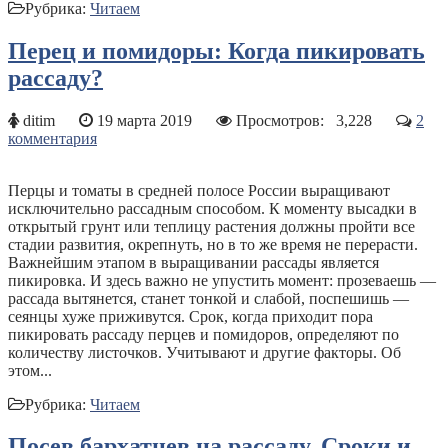
Рубрика:
Читаем
Перец и помидоры: Когда пикировать
рассаду?
ditim
19 марта 2019
Просмотров:
3,228
2
комментария
Перцы и томаты в средней полосе России выращивают
исключительно рассадным способом. К моменту высадки в
открытый грунт или теплицу растения должны пройти все
стадии развития, окрепнуть, но в то же время не перерасти.
Важнейшим этапом в выращивании рассады является
пикировка. И здесь важно не упустить момент: прозеваешь —
рассада вытянется, станет тонкой и слабой, поспешишь —
сеянцы хуже приживутся. Срок, когда приходит пора
пикировать рассаду перцев и помидоров, определяют по
количеству листочков. Учитывают и другие факторы. Об
этом...
Рубрика:
Читаем
Посев бархатцев на рассаду. Сроки и