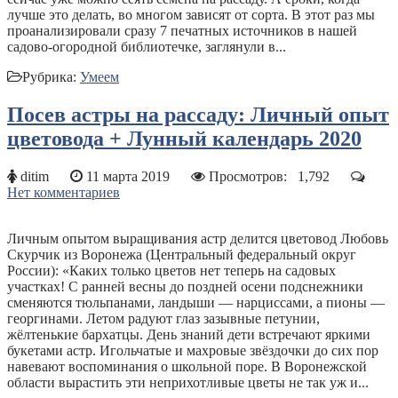
лучше это делать, во многом зависят от сорта. В этот раз мы
проанализировали сразу 7 печатных источников в нашей
садово-огородной библиотечке, заглянули в...
Рубрика:
Умеем
Посев астры на рассаду: Личный опыт
цветовода + Лунный календарь 2020
ditim
11 марта 2019
Просмотров:
1,792
Нет комментариев
Личным опытом выращивания астр делится цветовод Любовь
Скурчик из Воронежа (Центральный федеральный округ
России): «Каких только цветов нет теперь на садовых
участках! С ранней весны до поздней осени подснежники
сменяются тюльпанами, ландыши — нарциссами, а пионы —
георгинами. Летом радуют глаз зазывные петунии,
жёлтенькие бархатцы. День знаний дети встречают яркими
букетами астр. Игольчатые и махровые звёздочки до сих пор
навевают воспоминания о школьной поре. В Воронежской
области вырастить эти неприхотливые цветы не так уж и...