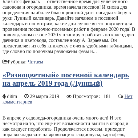
Близится февраль — ответственное время для увлеченного
садовода и огородника, время начала посевов! И снова для
определения наиболее благоприятной даты посадки я беру в
руки Лунный календарь. Давайте заглянем в посевной
календарь и посмотрим, какие дни лучше всего подходят для
проведения посадочно-посевных работ в феврале 2020 года! В
новом дачном сезоне 2020 я планирую работать по календарю
дачника и цветовода, составленному А. Зараевым. Он
представляет из себя книжечку с очень удобными таблицами,
где словно по полочкам разложены фазы и...
Рубрика:
Читаем
«Разноцветный» посевной календарь
на апрель 2019 года (Лунный)
ditim
29 марта 2019
Просмотров:
181
Нет
комментариев
В апреле у садовода-огородника очень много дел! И это
несмотря на то, что еще нет возможности выйти в огород и
как следует поработать. Продолжаются посевы, приходит
пора выкладывать на яровизацию гладиолусы, картофель,