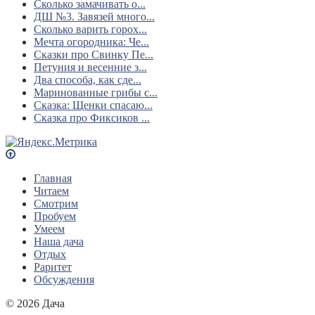
Сколько замачивать о...
ДШ №3. Завязей много...
Сколько варить горох...
Мечта огородника: Че...
Сказки про Свинку Пе...
Петуния и весенние з...
Два способа, как сде...
Маринованные грибы с...
Сказка: Щенки спасаю...
Сказка про Фиксиков ...
Главная
Читаем
Смотрим
Пробуем
Умеем
Наша дача
Отдых
Раритет
Обсуждения
© 2026 Дача