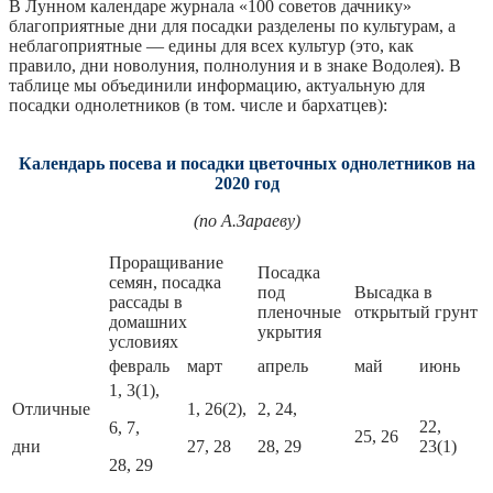
В Лунном календаре журнала «100 советов дачнику»
благоприятные дни для посадки разделены по культурам, а
неблагоприятные — едины для всех культур (это, как
правило, дни новолуния, полнолуния и в знаке Водолея). В
таблице мы объединили информацию, актуальную для
посадки однолетников (в том. числе и бархатцев):
Календарь посева и посадки цветочных однолетников на
2020 год
(по А.Зараеву)
Проращивание
Посадка
семян, посадка
под
Высадка в
рассады в
пленочные
открытый грунт
домашних
укрытия
условиях
февраль
март
апрель
май
июнь
1, 3(1),
Отличные
1, 26(2),
2, 24,
22,
6, 7,
25, 26
дни
27, 28
28, 29
23(1)
28, 29