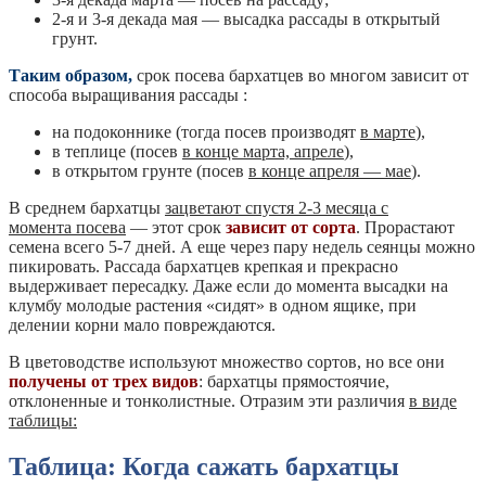
2-я и 3-я декада мая — высадка рассады в открытый
грунт.
Таким образом,
срок посева бархатцев во многом зависит от
способа выращивания рассады :
на подоконнике (тогда посев производят
в марте
),
в теплице (посев
в конце марта, апреле
),
в открытом грунте (посев
в конце апреля — мае
).
В среднем бархатцы
зацветают спустя 2-3 месяца с
момента посева
— этот срок
зависит от сорта
. Прорастают
семена всего 5-7 дней. А еще через пару недель сеянцы можно
пикировать. Рассада бархатцев крепкая и прекрасно
выдерживает пересадку. Даже если до момента высадки на
клумбу молодые растения «сидят» в одном ящике, при
делении корни мало повреждаются.
В цветоводстве используют множество сортов, но все они
получены от трех видов
: бархатцы прямостоячие,
отклоненные и тонколистные. Отразим эти различия
в виде
таблицы:
Таблица: Когда сажать бархатцы