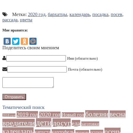
Метки:
2020 год
,
бархатцы
,
календарь
,
посадка
,
посев
,
рассада
,
цветы
Мне нравится:
Поделитесь своим мнением
Имя (обязательно)
Почта (обязательно)
Тематический поиск
болезни
весна
2019 год
2020 год
Новый год
2018 год
дети
досуг
вредители
еда
заготовки
календарь
осень
картофель
капуста
огурцы
морковь