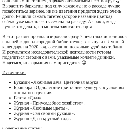
солнечным цветением, заряжая оптимизмом всех вокруг 🙂
Вырастить бархатцы под силу каждому, но о рассаде лучше
позаботиться заранее, иначе цветения придется ждать очень
долго. Решили сажать тагетес (второе название цветка) —
сейчас уже можно сеять семена на рассаду. А сроки, когда
лучше это делать, во многом зависят от сорта.
В этот раз мы проанализировали сразу 7 печатных источников
в нашей садово-огородной библиотечке, заглянули в Лунный
календарь на 2020 год, составили несколько удобных таблиц.
И результатом исследовательской деятельности готовы
поделиться сегодня с вами, уважаемые коллеги-дачники.
Надеемся, информация вам пригодится 😉
Источники:
Буказин «Любимая дача. Цветочная азбука».
Брошюра «Однолетние цветочные культуры в условиях
открытого грунта».
Газета «Дача».
Журнал «Приусадебное хозяйство»,
Журнал «Любимые цветы».
Журнал «Сад своими руками».
Журнал «Дача круглый год».
Содержание статьи: