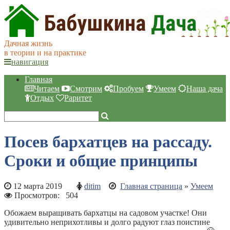
Дачная жизнь
в теории и на практике
навигация
Главная
Читаем
Смотрим
Пробуем
Умеем
Наша дача
Отдых
Раритет
Посев бархатцев на рассаду.
Сроки и общие принципы
12 марта 2019
ditim
Главная страница
»
Умеем
Просмотров:
504
Обожаем выращивать бархатцы на садовом участке! Они
удивительно неприхотливы и долго радуют глаз поистине