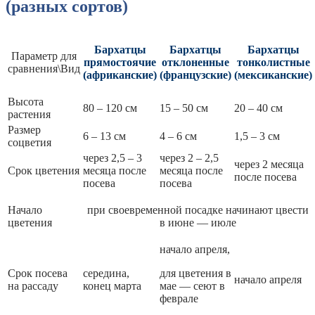
(разных сортов)
Бархатцы
Бархатцы
Бархатцы
Параметр для
прямостоячие
отклоненные
тонколистные
сравнения\Вид
(африканские)
(французские)
(мексиканские)
Высота
80 – 120 см
15 – 50 см
20 – 40 см
растения
Размер
6 – 13 см
4 – 6 см
1,5 – 3 см
соцветия
через 2,5 – 3
через 2 – 2,5
через 2 месяца
Срок цветения
месяца после
месяца после
после посева
посева
посева
Начало
при своевременной посадке начинают цвести
цветения
в июне — июле
начало апреля,
Срок посева
середина,
для цветения в
начало апреля
на рассаду
конец марта
мае — сеют в
феврале