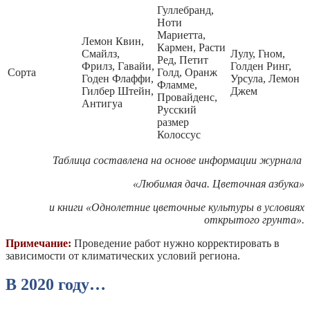
Гуллебранд,
Ноти
Мариетта,
Лемон Квин,
Кармен, Расти
Смайлз,
Лулу, Гном,
Ред, Петит
Фрилз, Гавайи,
Голден Ринг,
Сорта
Голд, Оранж
Годен Флаффи,
Урсула, Лемон
Фламме,
Гилбер Штейн,
Джем
Провайденс,
Антигуа
Русский
размер
Колоссус
Таблица составлена на основе информации журнала
«Любимая дача. Цветочная азбука»
и книги «Однолетние цветочные культуры в условиях
открытого грунта».
Примечание:
Проведение работ нужно корректировать в
зависимости от климатических условий региона.
В 2020 году…