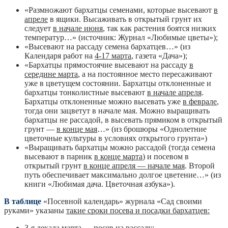
«Размножают бархатцы семенами, которые высевают
в
апреле
в ящики. Высаживать в открытый грунт их
следует
в начале июня
, так как растения боятся низких
температур…» (источник: Журнал «Любимые цветы»);
«Высевают на рассаду семена бархатцев…» (из
Календаря работ на
4-17 марта
, газета «Дача»);
«Бархатцы прямостоячие высевают на рассаду
в
середине марта
, а на постоянное место пересаживают
уже в цветущем состоянии. Бархатцы отклоненные и
бархатцы тонколистные высевают
в начале апреля
.
Бархатцы отклоненные можно высевать уже
в феврале
,
тогда они зацветут в начале мая. Можно выращивать
бархатцы не рассадой, в высевать прямиком в открытый
грунт —
в конце мая
…» (из брошюры «Однолетние
цветочные культуры в условиях открытого грунта»)
«Выращивать бархатцы можно рассадой (тогда семена
высевают в парник
в конце марта
) и посевом в
открытый грунт
в конце апреля — начале мая
. Второй
путь обеспечивает максимально долгое цветение…» (из
книги «Любимая дача. Цветочная азбука»).
В таблице
«Посевной календарь» журнала «Сад своими
руками» указаны
такие сроки посева и посадки бархатцев:
3-я декада марта — посев на рассаду;