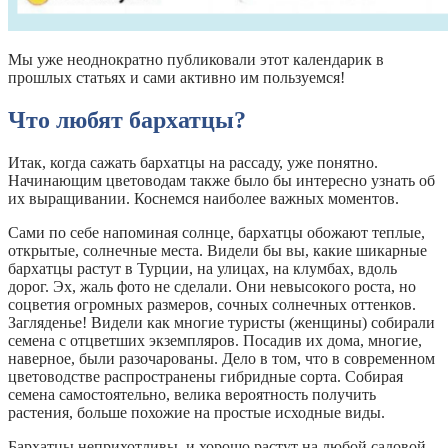
Мы уже неоднократно публиковали этот календарик в
прошлых статьях и сами активно им пользуемся!
Что любят бархатцы?
Итак, когда сажать бархатцы на рассаду, уже понятно.
Начинающим цветоводам также было бы интересно узнать об
их выращивании. Коснемся наиболее важных моментов.
Сами по себе напоминая солнце, бархатцы обожают теплые,
открытые, солнечные места. Видели бы вы, какие шикарные
бархатцы растут в Турции, на улицах, на клумбах, вдоль
дорог. Эх, жаль фото не сделали. Они невысокого роста, но
соцветия огромных размеров, сочных солнечных оттенков.
Загляденье! Видели как многие туристы (женщины) собирали
семена с отцветших экземпляров. Посадив их дома, многие,
наверное, были разочарованы. Дело в том, что в современном
цветоводстве распространены гибридные сорта. Собирая
семена самостоятельно, велика вероятность получить
растения, больше похожие на простые исходные виды.
Бархатцы неприхотливы, и хорошо растут на любой садовой