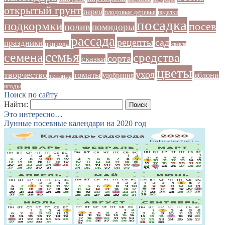
открытый грунт
перец
плодовые деревья
поделки
посадка
подкормки
посев
полив
помидоры
рассада
рецепты
сад
праздники
природа
свекла
семья
семена
средства
сорта
сказки
цветы
уход
творчество
томаты
яблони
удобрения
теплица
ягоды
Поиск по сайту
Найти:
Это интересно…
Лунные посевные календари на 2020 год