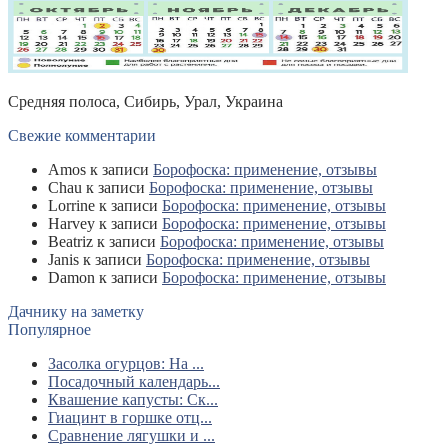
Средняя полоса, Сибирь, Урал, Украина
Свежие комментарии
Amos
к записи
Борофоска: применение, отзывы
Chau
к записи
Борофоска: применение, отзывы
Lorrine
к записи
Борофоска: применение, отзывы
Harvey
к записи
Борофоска: применение, отзывы
Beatriz
к записи
Борофоска: применение, отзывы
Janis
к записи
Борофоска: применение, отзывы
Damon
к записи
Борофоска: применение, отзывы
Дачнику на заметку
Популярное
Засолка огурцов: На ...
Посадочный календарь...
Квашение капусты: Ск...
Гиацинт в горшке отц...
Сравнение лягушки и ...