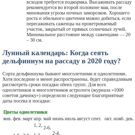
всходов требуется подкормка. Высаживать рассаду
рекомендуется во второй половине мая, после
минования угрозы ночных заморозков. Хорошего
роста и обильного цветения можно добиться, если
пересаживать саженцы на проветриваемый
участок, закрытый от прямых солнечных лучей.
Минимальное расстояние между саженцами — 20
– 30 см.
Лунный календарь: Когда сеять
дельфиниум на рассаду в 2020 году?
Сорта дельфиниума бывают многолетними и однолетними.
Хотя последние и менее распространены, будет справедливым
рассмотреть сроки посадки обеих групп. Для всех
однолетников и многолетников астрологи (журнала «1000
советов дачнику») определили следующие благоприятные
даты посева и посадки:
Цветы однолетники
янв.
фев.
март
апр.
май
июнь
июль
август
сент.
окт.
нояб.
дек.
1, 2,
2-6,
2-4,