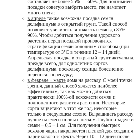
составляет не более 55% — 60%. Для подзимней
посадки советую выбрать место, где наметает
много снега;
в апреле
также возможна посадка семян
дельфиниума в открытый грунт. Такой способ
позволяет увеличить всхожесть семян до 85% —
90%. Чтобы добиться получения здорового
растения перед посадкой производится
стратификация семян холодным способом (при
температуре от 3°С в течение 12 – 14 дней).
Апрельская посадка в открытый грунт актуальна,
прежде всего, для однолетних сортов
дельфиниума, поскольку сеянцы болезненно
переносят пересадку;
в феврале – марте
дома на рассаду. С моей точки
зрения, данный способ является наиболее
эффективным, так как можно добиться
практически 100%-ой всхожести семян и
полноценного развития растения. Некоторые
сорта зацветают в этот же год, некоторые —
только в следующем сезоне. Выращивать рассаду
лучше на смеси почвы с песком. Глубина заделки
семян – 0,5 – 1 см. Для получения быстрых
всходов ящик накрывается пленкой для создания
парникового эффекта. Через 10 – 12 дней после