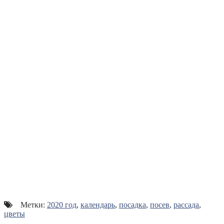
Метки:
2020 год
,
календарь
,
посадка
,
посев
,
рассада
,
цветы