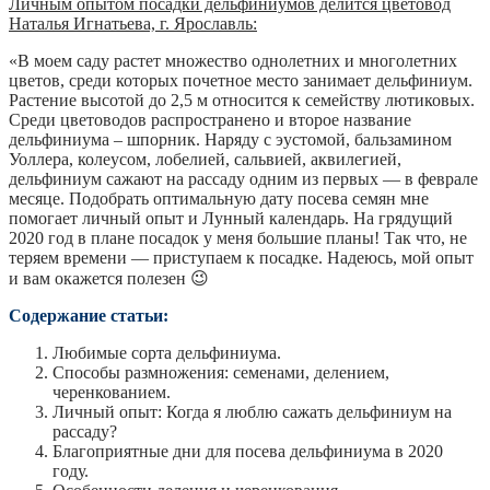
Личным опытом посадки дельфиниумов делится цветовод
Наталья Игнатьева, г. Ярославль:
«В моем саду растет множество однолетних и многолетних
цветов, среди которых почетное место занимает дельфиниум.
Растение высотой до 2,5 м относится к семейству лютиковых.
Среди цветоводов распространено и второе название
дельфиниума – шпорник. Наряду с эустомой, бальзамином
Уоллера, колеусом, лобелией, сальвией, аквилегией,
дельфиниум сажают на рассаду одним из первых — в феврале
месяце. Подобрать оптимальную дату посева семян мне
помогает личный опыт и Лунный календарь. На грядущий
2020 год в плане посадок у меня большие планы! Так что, не
теряем времени — приступаем к посадке. Надеюсь, мой опыт
и вам окажется полезен 😉
Содержание статьи:
Любимые сорта дельфиниума.
Способы размножения: семенами, делением,
черенкованием.
Личный опыт: Когда я люблю сажать дельфиниум на
рассаду?
Благоприятные дни для посева дельфиниума в 2020
году.