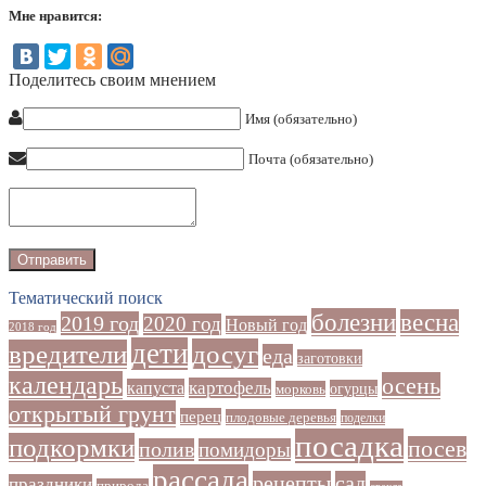
Мне нравится:
Поделитесь своим мнением
Имя (обязательно)
Почта (обязательно)
Тематический поиск
болезни
весна
2019 год
2020 год
Новый год
2018 год
дети
досуг
вредители
еда
заготовки
календарь
осень
картофель
капуста
огурцы
морковь
открытый грунт
перец
плодовые деревья
поделки
посадка
подкормки
посев
полив
помидоры
рассада
рецепты
сад
праздники