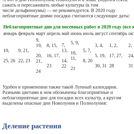
сажать и пересаживать любые культуры (в том
числе дельфиниумы) — не рекомендуется. В 2020 году
неблагоприятные днями посадки считаются следующие даты:
Неблагоприятные дни для посевных работ в 2020 году (все 
январь
февраль
март
апрель
май
июнь
июль
август
сентябрь
ок
9,
5, 9,
7,
19,
8, 15,
3, 4,
1, 2,
2, 
10,
9, 21,
13,
5, 7,
10,
20,
16, 17,
5, 19,
17, 27,
24,
11,
25, 26
22, 23
14,
8, 20
21,
23
30, 31
28
31
22
21
24
Удобен в применении также такой Лунный календарик.
Разными цветами в нем обозначены благоприятные и
неблагоприятные дни для посадки всех кульутр, а кругом
выделены опасные дни Новолуния и Полнолуния:
Деление растения