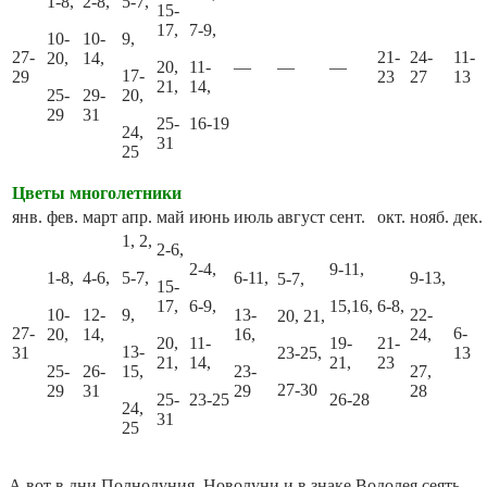
1-8,
2-8,
5-7,
15-
17,
7-9,
10-
10-
9,
27-
21-
24-
11-
20,
14,
20,
11-
—
—
—
17-
29
23
27
13
21,
14,
25-
29-
20,
29
31
25-
16-19
24,
31
25
Цветы многолетники
янв.
фев.
март
апр.
май
июнь
июль
август
сент.
окт.
нояб.
дек.
1, 2,
2-6,
2-4,
9-11,
1-8,
4-6,
5-7,
6-11,
9-13,
5-7,
15-
17,
6-9,
15,16,
6-8,
10-
12-
9,
13-
22-
20, 21,
27-
6-
20,
14,
16,
24,
20,
11-
19-
21-
13-
31
23-25,
13
21,
14,
21,
23
25-
26-
15,
23-
27,
27-30
29
31
29
28
25-
23-25
26-28
24,
31
25
А вот в дни Полнолуния, Новолуни и в знаке Водолея сеять,