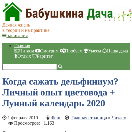
Дачная жизнь
в теории и на практике
навигация
Главная
Читаем
Смотрим
Пробуем
Умеем
Наша дача
Отдых
Раритет
Когда сажать дельфиниум?
Личный опыт цветовода +
Лунный календарь 2020
1 февраля 2019
ditim
Главная страница
»
Читаем
Просмотров:
1,163