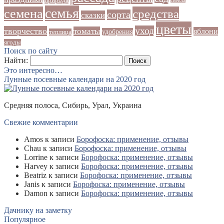
природа
свекла
семья
семена
средства
сорта
сказки
цветы
уход
творчество
томаты
яблони
удобрения
теплица
ягоды
Поиск по сайту
Найти:
Это интересно…
Лунные посевные календари на 2020 год
Средняя полоса, Сибирь, Урал, Украина
Свежие комментарии
Amos
к записи
Борофоска: применение, отзывы
Chau
к записи
Борофоска: применение, отзывы
Lorrine
к записи
Борофоска: применение, отзывы
Harvey
к записи
Борофоска: применение, отзывы
Beatriz
к записи
Борофоска: применение, отзывы
Janis
к записи
Борофоска: применение, отзывы
Damon
к записи
Борофоска: применение, отзывы
Дачнику на заметку
Популярное