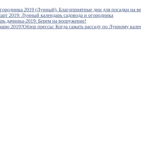
городника 2019 (Лунный). Благоприятные дни для посадки на ве
арт 2019: Лунный календарь садовода и огородника
рь дачника‑2019: Берем на вооружение!
Обзор прессы: Когда сажать рассаду по Лунному кале