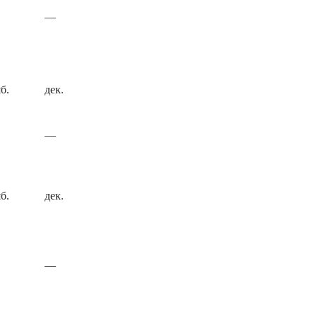
—
б.
дек.
—
б.
дек.
—