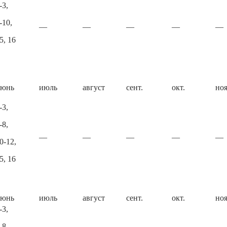
-3,
-10,
—
—
—
—
—
5, 16
июнь
июль
август
сент.
окт.
ноя
-3,
-8,
—
—
—
—
—
0-12,
5, 16
июнь
июль
август
сент.
окт.
ноя
-3,
-8,