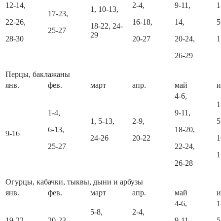
12-14,
2-4,
9-11,
1
1, 10-13,
17-23,
22-26,
16-18,
14,
5
18-22, 24-
25-27
29
28-30
20-27
20-24,
1
26-29
Перцы, баклажаны
янв.
фев.
март
апр.
май
4-6,
1
1-4,
9-11,
1, 5-13,
2-9,
5
6-13,
18-20,
9-16
24-26
20-22
1
25-27
22-24,
1
26-28
Огурцы, кабачки, тыквы, дыни и арбузы
янв.
фев.
март
апр.
май
4-6,
1
5-8,
2-4,
19-22,
20-23,
9-11,
5