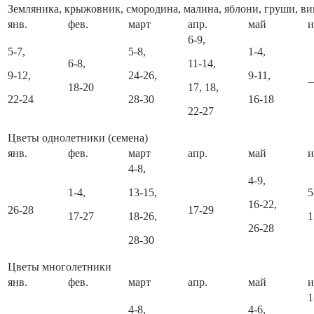
Земляника, крыжовник, смородина, малина, яблони, груши, ви
янв.
фев.
март
апр.
май
6-9,
5-7,
5-8,
1-4,
6-8,
11-14,
9-12,
24-26,
9-11,
18-20
17, 18,
22-24
28-30
16-18
22-27
Цветы однолетники (семена)
янв.
фев.
март
апр.
май
4-8,
4-9,
1-4,
13-15,
5
16-22,
26-28
17-29
17-27
18-26,
1
26-28
28-30
Цветы многолетники
янв.
фев.
март
апр.
май
1
4-8,
4-6,