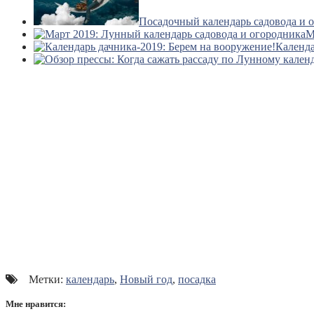
Посадочный календарь садовода и о
М
Календа
Метки:
календарь
,
Новый год
,
посадка
Мне нравится: