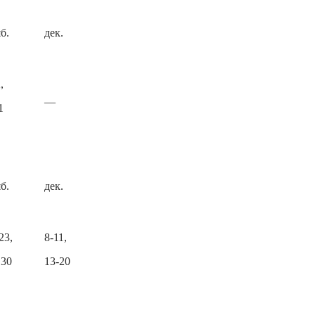
б.
дек.
,
—
1
б.
дек.
23,
8-11,
 30
13-20