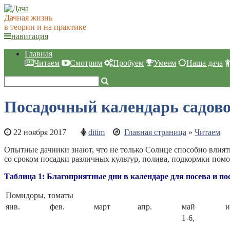
Дачная жизнь
в теории и на практике
навигация
Главная
Читаем
Смотрим
Пробуем
Умеем
Наша дача
Посадочный календарь садовод
22 ноября 2017
ditim
Главная страница
»
Читаем
Опытные дачники знают, что не только Солнце способно влият
со сроком посадки различных культур, полива, подкормки пом
Таблица 1: Благоприятные дни в календаре для посева и по
Помидоры, томаты
янв.
фев.
март
апр.
май
1-6,