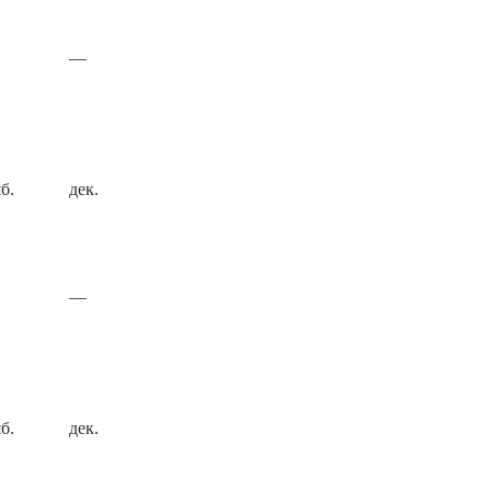
—
б.
дек.
—
б.
дек.