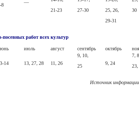
—
-8
21-23
27-30
25, 26,
30
29-31
о-посевных работ всех культур
июнь
июль
август
сентябрь
октябрь
но
9, 10,
7, 8
3-14
13, 27, 28
11, 26
9, 24
25
23,
Источник информации: 