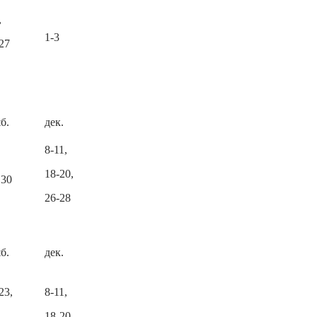
,
1-3
27
б.
дек.
8-11,
18-20,
 30
26-28
б.
дек.
23,
8-11,
18-20,