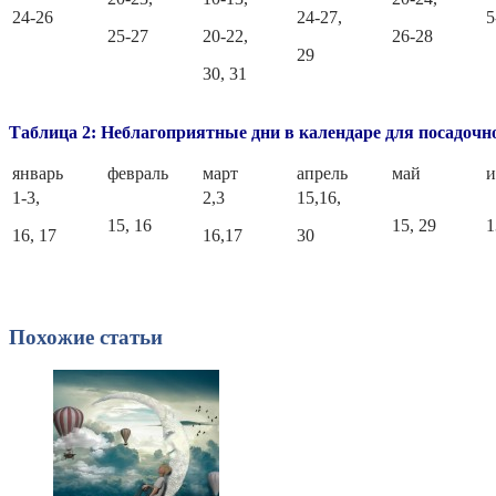
24-26
24-27,
5
25-27
20-22,
26-28
29
30, 31
Таблица 2: Неблагоприятные дни в календаре для посадочн
январь
февраль
март
апрель
май
1-3,
2,3
15,16,
15, 16
15, 29
1
16, 17
16,17
30
Похожие статьи