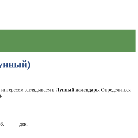
Лунный)
с интересом заглядываем в
Лунный календарь
. Определиться
д
.
б.
дек.