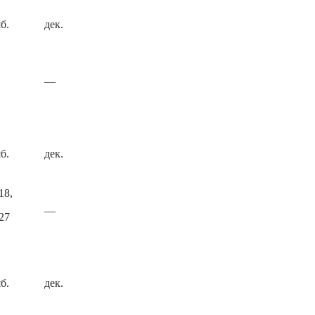
б.
дек.
—
б.
дек.
18,
—
27
б.
дек.