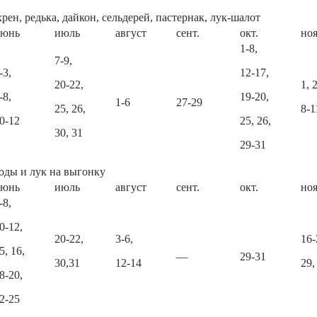
хрен, редька, дайкон, сельдерей, пастернак, лук-шалот
июнь
июль
август
сент.
окт.
ноя
1-8,
7-9,
-3,
12-17,
20-22,
1, 2
-8,
19-20,
1-6
27-29
25, 26,
8-1
0-12
25, 26,
30, 31
29-31
лоды и лук на выгонку
июнь
июль
август
сент.
окт.
ноя
-8,
0-12,
20-22,
3-6,
16-
5, 16,
—
29-31
30,31
12-14
29,
8-20,
2-25