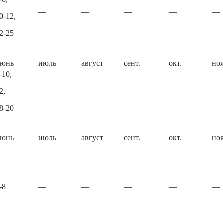
—
—
—
—
—
0-12,
2-25
июнь
июль
август
сент.
окт.
ноя
-10,
2,
—
—
—
—
—
8-20
июнь
июль
август
сент.
окт.
ноя
-8
—
—
—
—
—