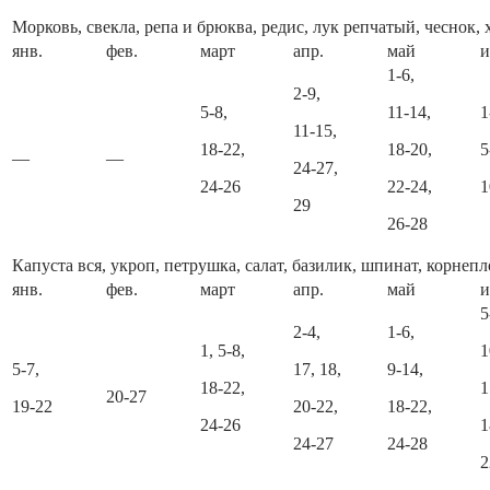
Морковь, свекла, репа и брюква, редис, лук репчатый, чеснок, 
янв.
фев.
март
апр.
май
1-6,
2-9,
5-8,
11-14,
1
11-15,
18-22,
18-20,
5
—
—
24-27,
24-26
22-24,
1
29
26-28
Капуста вся, укроп, петрушка, салат, базилик, шпинат, корнеп
янв.
фев.
март
апр.
май
5
2-4,
1-6,
1, 5-8,
1
5-7,
17, 18,
9-14,
18-22,
1
20-27
19-22
20-22,
18-22,
24-26
1
24-27
24-28
2