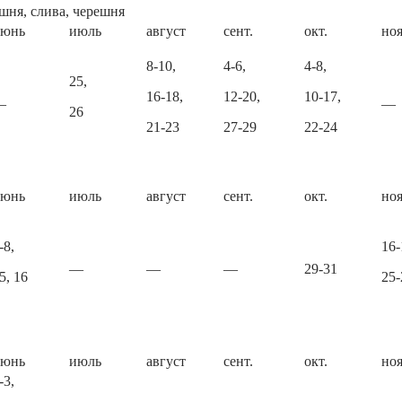
шня, слива, черешня
июнь
июль
август
сент.
окт.
ноя
8-10,
4-6,
4-8,
25,
16-18,
12-20,
10-17,
—
—
26
21-23
27-29
22-24
июнь
июль
август
сент.
окт.
ноя
-8,
16-
—
—
—
29-31
5, 16
25-
июнь
июль
август
сент.
окт.
ноя
-3,