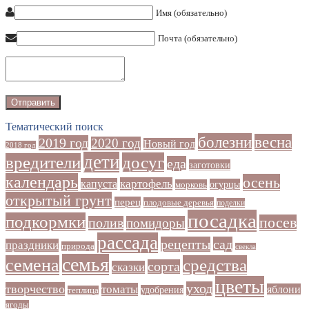
Имя (обязательно)
Почта (обязательно)
Тематический поиск
болезни
весна
2019 год
2020 год
Новый год
2018 год
дети
досуг
вредители
еда
заготовки
календарь
осень
картофель
капуста
огурцы
морковь
открытый грунт
перец
плодовые деревья
поделки
посадка
подкормки
посев
полив
помидоры
рассада
рецепты
сад
праздники
природа
свекла
семья
семена
средства
сорта
сказки
цветы
уход
творчество
томаты
яблони
удобрения
теплица
ягоды