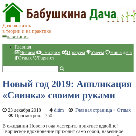
Дачная жизнь
в теории и на практике
навигация
Главная
Читаем
Смотрим
Пробуем
Умеем
Наша дача
Отдых
Раритет
Новый год 2019: Аппликация
«Свинка» своими руками
23 декабря 2018
ditim
Главная страница
»
Отдых
Просмотров:
750
В ожидании Нового года мастерить приятнее вдвойне!
Творческое вдохновение приходит само собой, навеянное