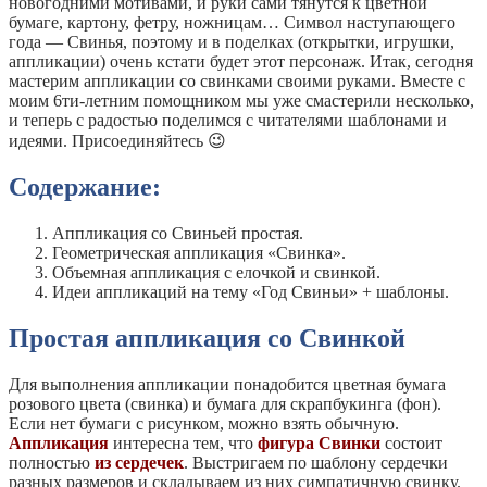
новогодними мотивами, и руки сами тянутся к цветной
бумаге, картону, фетру, ножницам… Символ наступающего
года — Свинья, поэтому и в поделках (открытки, игрушки,
аппликации) очень кстати будет этот персонаж. Итак, сегодня
мастерим аппликации со свинками своими руками. Вместе с
моим 6ти-летним помощником мы уже смастерили несколько,
и теперь с радостью поделимся с читателями шаблонами и
идеями. Присоединяйтесь 😉
Содержание:
Аппликация со Свиньей простая.
Геометрическая аппликация «Свинка».
Объемная аппликация с елочкой и свинкой.
Идеи аппликаций на тему «Год Свиньи» + шаблоны.
Простая аппликация со Свинкой
Для выполнения аппликации понадобится цветная бумага
розового цвета (свинка) и бумага для скрапбукинга (фон).
Если нет бумаги с рисунком, можно взять обычную.
Аппликация
интересна тем, что
фигура Свинки
состоит
полностью
из сердечек
. Выстригаем по шаблону сердечки
разных размеров и складываем из них симпатичную свинку.