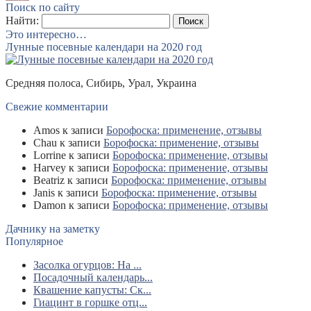
Поиск по сайту
Найти:
Это интересно…
Лунные посевные календари на 2020 год
Средняя полоса, Сибирь, Урал, Украина
Свежие комментарии
Amos
к записи
Борофоска: применение, отзывы
Chau
к записи
Борофоска: применение, отзывы
Lorrine
к записи
Борофоска: применение, отзывы
Harvey
к записи
Борофоска: применение, отзывы
Beatriz
к записи
Борофоска: применение, отзывы
Janis
к записи
Борофоска: применение, отзывы
Damon
к записи
Борофоска: применение, отзывы
Дачнику на заметку
Популярное
Засолка огурцов: На ...
Посадочный календарь...
Квашение капусты: Ск...
Гиацинт в горшке отц...