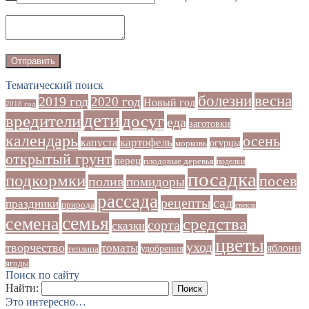
Тематический поиск
болезни
весна
2019 год
2020 год
Новый год
2018 год
дети
досуг
вредители
еда
заготовки
календарь
осень
картофель
капуста
огурцы
морковь
открытый грунт
перец
плодовые деревья
поделки
посадка
подкормки
посев
полив
помидоры
рассада
рецепты
сад
праздники
природа
свекла
семья
семена
средства
сорта
сказки
цветы
уход
творчество
томаты
яблони
удобрения
теплица
ягоды
Поиск по сайту
Найти:
Это интересно…