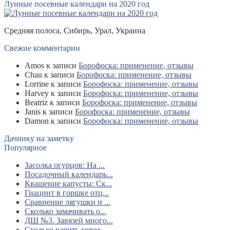
Лунные посевные календари на 2020 год
Средняя полоса, Сибирь, Урал, Украина
Свежие комментарии
Amos
к записи
Борофоска: применение, отзывы
Chau
к записи
Борофоска: применение, отзывы
Lorrine
к записи
Борофоска: применение, отзывы
Harvey
к записи
Борофоска: применение, отзывы
Beatriz
к записи
Борофоска: применение, отзывы
Janis
к записи
Борофоска: применение, отзывы
Damon
к записи
Борофоска: применение, отзывы
Дачнику на заметку
Популярное
Засолка огурцов: На ...
Посадочный календарь...
Квашение капусты: Ск...
Гиацинт в горшке отц...
Сравнение лягушки и ...
Сколько замачивать о...
ДШ №3. Завязей много...
Сколько варить горох...