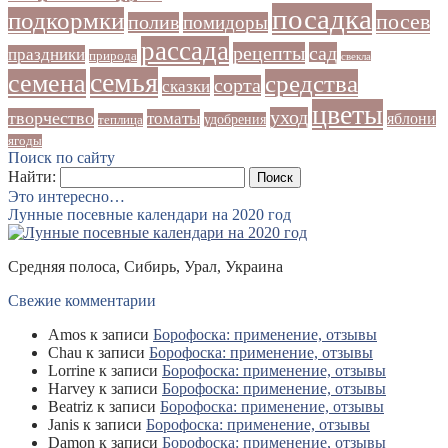
посадка
подкормки
посев
полив
помидоры
рассада
рецепты
сад
праздники
природа
свекла
семья
семена
средства
сорта
сказки
цветы
уход
творчество
томаты
яблони
удобрения
теплица
ягоды
Поиск по сайту
Найти:
Это интересно…
Лунные посевные календари на 2020 год
Средняя полоса, Сибирь, Урал, Украина
Свежие комментарии
Amos
к записи
Борофоска: применение, отзывы
Chau
к записи
Борофоска: применение, отзывы
Lorrine
к записи
Борофоска: применение, отзывы
Harvey
к записи
Борофоска: применение, отзывы
Beatriz
к записи
Борофоска: применение, отзывы
Janis
к записи
Борофоска: применение, отзывы
Damon
к записи
Борофоска: применение, отзывы