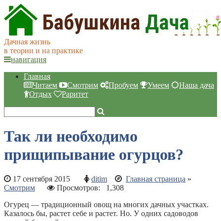
Дачная жизнь
в теории и на практике
навигация
Главная
Читаем
Смотрим
Пробуем
Умеем
Наша дача
Отдых
Раритет
Так ли необходимо
прищипывание огурцов?
17 сентября 2015
ditim
Главная страница
»
Смотрим
Просмотров:
1,308
Огурец — традиционный овощ на многих дачных участках.
Казалось бы, растет себе и растет. Но. У одних садоводов