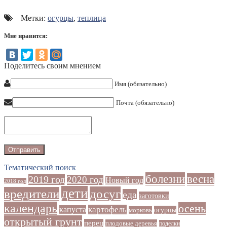
Метки:
огурцы
,
теплица
Мне нравится:
Поделитесь своим мнением
Имя (обязательно)
Почта (обязательно)
Тематический поиск
болезни
весна
2019 год
2020 год
Новый год
2018 год
дети
досуг
вредители
еда
заготовки
календарь
осень
картофель
капуста
огурцы
морковь
открытый грунт
перец
плодовые деревья
поделки