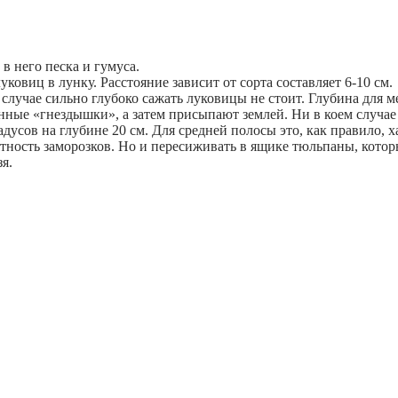
в него песка и гумуса.
овиц в лунку. Расстояние зависит от сорта составляет 6-10 см.
случае сильно глубоко сажать луковицы не стоит. Глубина для ме
нные «гнездышки», а затем присыпают землей. Ни в коем случае 
усов на глубине 20 см. Для средней полосы это, как правило, х
ятность заморозков. Но и пересиживать в ящике тюльпаны, кото
я.