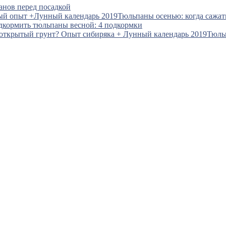
анов перед посадкой
Тюльпаны осенью: когда сажат
дкормить тюльпаны весной: 4 подкормки
Тюль