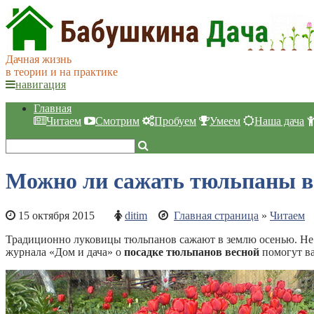
Дачная жизнь
в теории и на практике
навигация
Главная
Читаем
Смотрим
Пробуем
Умеем
Наша дача
Можно ли сажать тюльпаны в
15 октября 2015
ditim
Главная страница
»
Читаем
Традиционно луковицы тюльпанов сажают в землю осенью. Не с
журнала «Дом и дача» о
посадке тюльпанов весной
помогут в