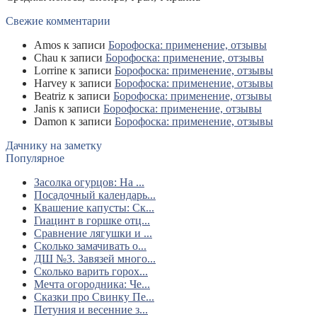
Свежие комментарии
Amos
к записи
Борофоска: применение, отзывы
Chau
к записи
Борофоска: применение, отзывы
Lorrine
к записи
Борофоска: применение, отзывы
Harvey
к записи
Борофоска: применение, отзывы
Beatriz
к записи
Борофоска: применение, отзывы
Janis
к записи
Борофоска: применение, отзывы
Damon
к записи
Борофоска: применение, отзывы
Дачнику на заметку
Популярное
Засолка огурцов: На ...
Посадочный календарь...
Квашение капусты: Ск...
Гиацинт в горшке отц...
Сравнение лягушки и ...
Сколько замачивать о...
ДШ №3. Завязей много...
Сколько варить горох...
Мечта огородника: Че...
Сказки про Свинку Пе...
Петуния и весенние з...