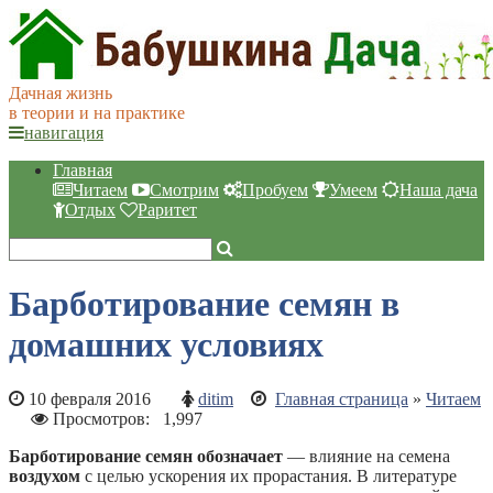
Дачная жизнь
в теории и на практике
навигация
Главная
Читаем
Смотрим
Пробуем
Умеем
Наша дача
Отдых
Раритет
Барботирование семян в
домашних условиях
10 февраля 2016
ditim
Главная страница
»
Читаем
Просмотров:
1,997
Барботирование семян обозначает
— влияние на семена
воздухом
с целью ускорения их прорастания. В литературе