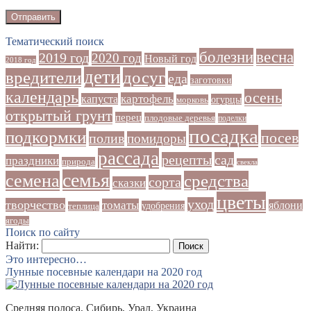
Тематический поиск
болезни
весна
2019 год
2020 год
Новый год
2018 год
дети
досуг
вредители
еда
заготовки
календарь
осень
картофель
капуста
огурцы
морковь
открытый грунт
перец
плодовые деревья
поделки
посадка
подкормки
посев
полив
помидоры
рассада
рецепты
сад
праздники
природа
свекла
семья
семена
средства
сорта
сказки
цветы
уход
творчество
томаты
яблони
удобрения
теплица
ягоды
Поиск по сайту
Найти:
Это интересно…
Лунные посевные календари на 2020 год
Средняя полоса, Сибирь, Урал, Украина