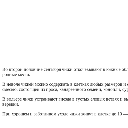
Во второй половине сентября чижи откочевывают в южные обла
родные места.
В неволе чижей можно содержать в клетках любых размеров и ф
смесью, состоящей из проса, канареечного семени, конопли, су
В вольере чижи устраивают гнезда в густых еловых ветвях и в
веревки.
При хорошем и заботливом уходе чижи живут в клетке до 10 —1