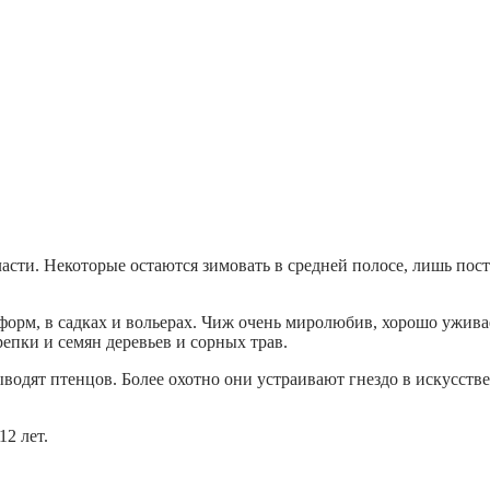
сти. Некоторые остаются зимовать в средней полосе, лишь пост
орм, в садках и вольерах. Чиж очень миролюбив, хорошо уживае
репки и семян деревьев и сорных трав.
ыводят птенцов. Более охотно они устраивают гнездо в искусств
2 лет.