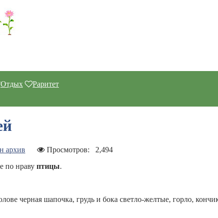
Отдых
Раритет
ей
н архив
Просмотров:
2,494
е по нраву
птицы
.
голове черная шапочка, грудь и бока светло-желтые, горло, кончи