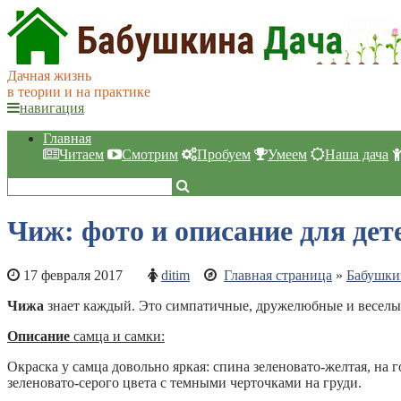
Дачная жизнь
в теории и на практике
навигация
Главная
Читаем
Смотрим
Пробуем
Умеем
Наша дача
Чиж: фото и описание для дет
17 февраля 2017
ditim
Главная страница
»
Бабушки
Чижа
знает каждый. Это симпатичные, дружелюбные и веселы
Описание
самца и самки:
Окраска у самца довольно яркая: спина зеленовато-желтая, на 
зеленовато-серого цвета с темными черточками на груди.