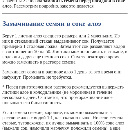
Известны 2 способа
замочить семена перед посадкой в соке
алоэ
. Рассмотрим подробно,
как
это делается.
Замачивание семян в соке алоэ
Берут 1 листик алоэ среднего размера или 2 маленьких. Из
них в стеклянный стакан выдавливают сок. Получается
примерно 1 столовая ложка. Затем этот сок разбавляют водой
в соотношении 50 на 50. Листики можно оставить в стакане, в
воде они дадут еще немного сока. Спустя некоторое время
можно замачивать в растворе семена.
Замачивают семена в растворе алоэ 1 день, за это время они
набухнут. Промывать не требуется.
* Перед приготовлением раствора рекомендуется выдержать
листики алоэ в холодильнике (не морозилке) в течение
нескольких дней. Считается, что промораживание алоэ
повышает его биоактивность.
Если семена свежие, хорошие, их можно вымачивать в
растворе алоэ с водой 1:1, как сказано выше. Но если семена
старые, туговсхожие, их лучше вымачивать в 100% соке алоэ
(выжали сок, намочили марлечку, положили семена), а еще