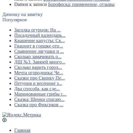
Damon
к записи
Борофоска: применение, отзывы
Дачнику на заметку
Популярное
Засолка огурцов: На ...
Посадочный календарь...
Квашение капусты: Ск...
Гиацинт в горшке отц...
Сравнение лягушки и ...
Сколько замачивать о...
ДШ №3. Завязей много...
Сколько варить горох...
Мечта огородника: Че...
Сказки про Свинку Пе...
Петуния и весенние з...
Два способа, как сде...
Маринованные грибы с...
Сказка: Щенки спасаю...
Сказка про Фиксиков ...
Главная