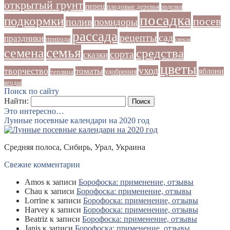
открытый грунт
перец
плодовые деревья
поделки
посадка
подкормки
посев
полив
помидоры
рассада
рецепты
сад
праздники
природа
свекла
семья
семена
средства
сорта
сказки
цветы
уход
творчество
томаты
яблони
удобрения
теплица
ягоды
Поиск по сайту
Найти:
Это интересно…
Лунные посевные календари на 2020 год
Средняя полоса, Сибирь, Урал, Украина
Свежие комментарии
Amos
к записи
Борофоска: применение, отзывы
Chau
к записи
Борофоска: применение, отзывы
Lorrine
к записи
Борофоска: применение, отзывы
Harvey
к записи
Борофоска: применение, отзывы
Beatriz
к записи
Борофоска: применение, отзывы
Janis
к записи
Борофоска: применение, отзывы