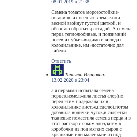
08.01.2019 в 21:38
Семена томатов морозостойкие-
оставишь их осенью в земле-они
весной взойдут густой щеткой, и
обгонят собратьев-рассадой. А семена
перца теплолюбивые, и подзимний
посев их убьет-видимо и холода в
холодильнике, им -достаточно для
гибели.
Ответить
Татьяна Ивановна
:
13.02.2020 в 23:04
а я первыми испытала семена
перцев,измельчила листья алоэ(но
перед этим подержала их в
холодильнике листья,неделю),потом
добавила водички чуток,в салфетки
тканевые поместила семена перца и в
этот раствор с соком алоэ,затем в
коробочки из под мягких сыров с
крышками или маленькие из под