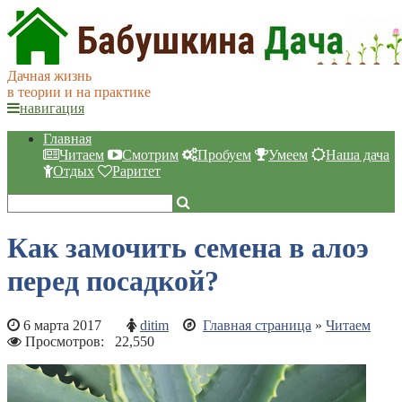
Дачная жизнь
в теории и на практике
навигация
Главная
Читаем
Смотрим
Пробуем
Умеем
Наша дача
Отдых
Раритет
Как замочить семена в алоэ
перед посадкой?
6 марта 2017
ditim
Главная страница
»
Читаем
Просмотров:
22,550