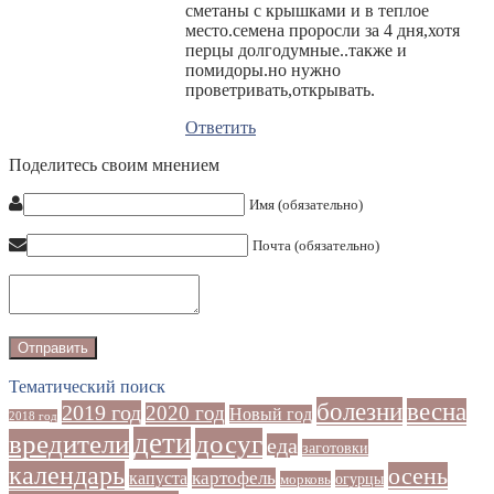
сметаны с крышками и в теплое
место.семена проросли за 4 дня,хотя
перцы долгодумные..также и
помидоры.но нужно
проветривать,открывать.
Ответить
Поделитесь своим мнением
Имя (обязательно)
Почта (обязательно)
Тематический поиск
болезни
весна
2019 год
2020 год
Новый год
2018 год
дети
досуг
вредители
еда
заготовки
календарь
осень
картофель
капуста
огурцы
морковь