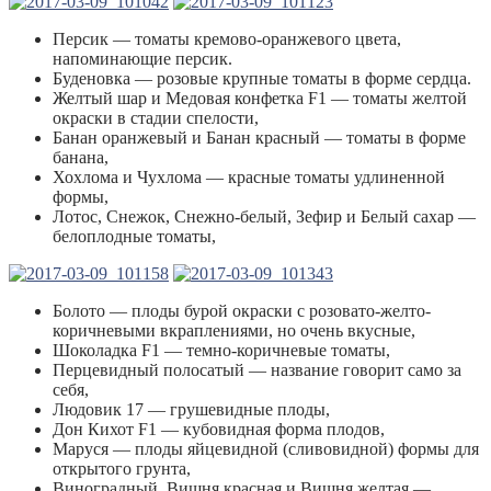
Персик — томаты кремово-оранжевого цвета,
напоминающие персик.
Буденовка — розовые крупные томаты в форме сердца.
Желтый шар и Медовая конфетка F1 — томаты желтой
окраски в стадии спелости,
Банан оранжевый и Банан красный — томаты в форме
банана,
Хохлома и Чухлома — красные томаты удлиненной
формы,
Лотос, Снежок, Снежно-белый, Зефир и Белый сахар —
белоплодные томаты,
Болото — плоды бурой окраски с розовато-желто-
коричневыми вкраплениями, но очень вкусные,
Шоколадка F1 — темно-коричневые томаты,
Перцевидный полосатый — название говорит само за
себя,
Людовик 17 — грушевидные плоды,
Дон Кихот F1 — кубовидная форма плодов,
Маруся — плоды яйцевидной (сливовидной) формы для
открытого грунта,
Виноградный, Вишня красная и Вишня желтая —