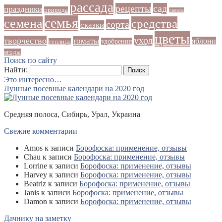
рассада
рецепты
сад
праздники
природа
свекла
семья
семена
средства
сорта
сказки
цветы
уход
творчество
томаты
яблони
удобрения
теплица
ягоды
Поиск по сайту
Найти:
Это интересно…
Лунные посевные календари на 2020 год
Средняя полоса, Сибирь, Урал, Украина
Свежие комментарии
Amos
к записи
Борофоска: применение, отзывы
Chau
к записи
Борофоска: применение, отзывы
Lorrine
к записи
Борофоска: применение, отзывы
Harvey
к записи
Борофоска: применение, отзывы
Beatriz
к записи
Борофоска: применение, отзывы
Janis
к записи
Борофоска: применение, отзывы
Damon
к записи
Борофоска: применение, отзывы
Дачнику на заметку