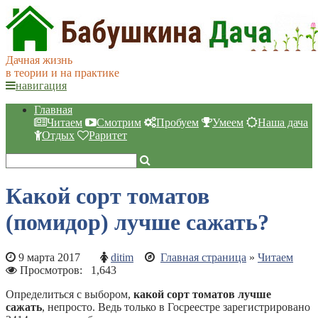
Дачная жизнь
в теории и на практике
навигация
Главная
Читаем
Смотрим
Пробуем
Умеем
Наша дача
Отдых
Раритет
Какой сорт томатов
(помидор) лучше сажать?
9 марта 2017
ditim
Главная страница
»
Читаем
Просмотров:
1,643
Определиться с выбором,
какой сорт томатов лучше
сажать
, непросто. Ведь только в Госреестре зарегистрировано