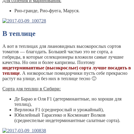
Для соления и маринования:
Рио-гранде, Рио-фуега, Маруся.
В теплице
А вот в теплицах для лиановидных высокорослых сортов
томатов — благодать. Большей частью это не сорта, а
гибриды, в которые селекционеры вложили самые лучшие
качества. Но они и более капризны. Поэтому
индетерминантные (высокрослые) сорта лучше посадить в
теплице
. А низкорослые помидорчики пусть себе прекрасно
растут на улице, и без них в теплице тесно 🙂
Сорта для теплиц в Сибири:
Де Барао и Оля F1 (детерминантные, но хороши для
теплиц),
Верлиока F1 (среднерослый и урожайный),
Юбилейный Тарасенко и Космонавт Волков
(среднеспелые индетерминантные салатные сорта).