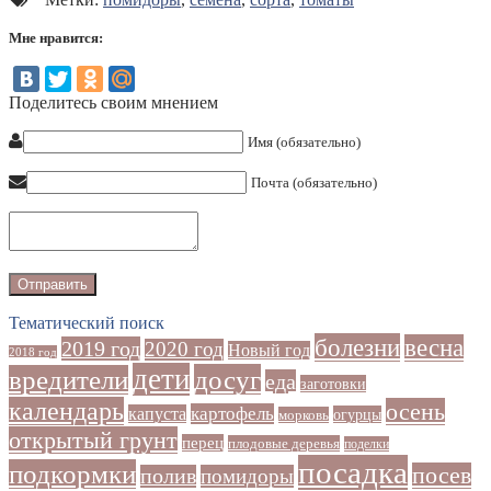
Мне нравится:
Поделитесь своим мнением
Имя (обязательно)
Почта (обязательно)
Тематический поиск
болезни
весна
2019 год
2020 год
Новый год
2018 год
дети
досуг
вредители
еда
заготовки
календарь
осень
картофель
капуста
огурцы
морковь
открытый грунт
перец
плодовые деревья
поделки
посадка
подкормки
посев
полив
помидоры