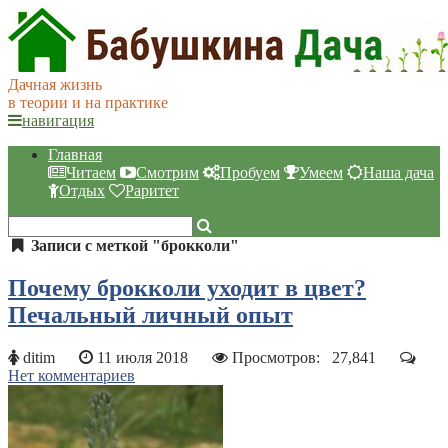
Дачная жизнь
в теории и на практике
навигация
Главная
Читаем
Смотрим
Пробуем
Умеем
Наша дача
Отдых
Раритет
Записи с меткой "брокколи"
Почему брокколи уходит в цвет?
Печальный личный опыт
ditim
11 июля 2018
Просмотров:
27,841
Нет комментариев