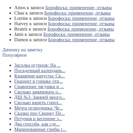
Amos
к записи
Борофоска: применение, отзывы
Chau
к записи
Борофоска: применение, отзывы
Lorrine
к записи
Борофоска: применение, отзывы
Harvey
к записи
Борофоска: применение, отзывы
Beatriz
к записи
Борофоска: применение, отзывы
Janis
к записи
Борофоска: применение, отзывы
Damon
к записи
Борофоска: применение, отзывы
Дачнику на заметку
Популярное
Засолка огурцов: На ...
Посадочный календарь...
Квашение капусты: Ск...
Гиацинт в горшке отц...
Сравнение лягушки и ...
Сколько замачивать о...
ДШ №3. Завязей много...
Сколько варить горох...
Мечта огородника: Че...
Сказки про Свинку Пе...
Петуния и весенние з...
Два способа, как сде...
Маринованные грибы с...