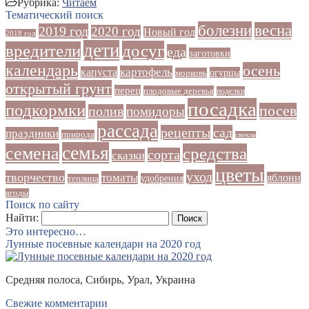
Рубрика:
Читаем
Тематический поиск
болезни
весна
2019 год
2020 год
Новый год
2018 год
дети
досуг
вредители
еда
заготовки
календарь
осень
картофель
капуста
огурцы
морковь
открытый грунт
перец
плодовые деревья
поделки
посадка
подкормки
посев
полив
помидоры
рассада
рецепты
сад
праздники
природа
свекла
семья
семена
средства
сорта
сказки
цветы
уход
творчество
томаты
яблони
удобрения
теплица
ягоды
Поиск по сайту
Найти:
Это интересно…
Лунные посевные календари на 2020 год
Средняя полоса, Сибирь, Урал, Украина
Свежие комментарии