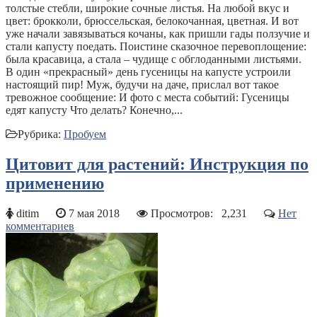
толстые стебли, широкие сочные листья. На любой вкус и
цвет: брокколи, брюссельская, белокочанная, цветная. И вот
уже начали завязываться кочаны, как пришли гады ползучие и
стали капусту поедать. Поистине сказочное перевоплощение:
была красавица, а стала – чудище с обглоданными листьями.
В один «прекрасный» день гусеницы на капусте устроили
настоящий пир! Муж, будучи на даче, прислал вот такое
тревожное сообщение: И фото с места событий: Гусеницы
едят капусту Что делать? Конечно,...
Рубрика:
Пробуем
Цитовит для растений: Инструкция по
применению
ditim
7 мая 2018
Просмотров:
2,231
Нет
комментариев