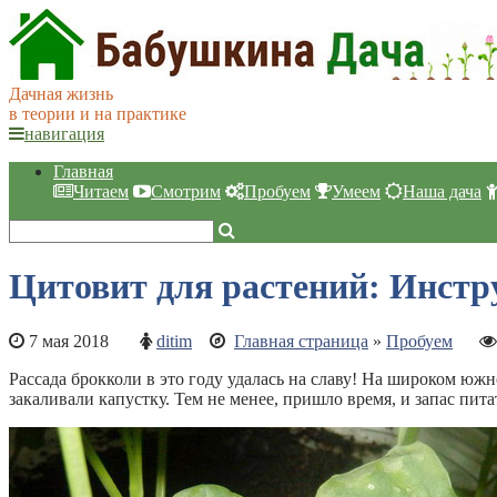
Дачная жизнь
в теории и на практике
навигация
Главная
Читаем
Смотрим
Пробуем
Умеем
Наша дача
Цитовит для растений: Инст
7 мая 2018
ditim
Главная страница
»
Пробуем
Рассада брокколи в это году удалась на славу! На широком юж
закаливали капустку. Тем не менее, пришло время, и запас пит