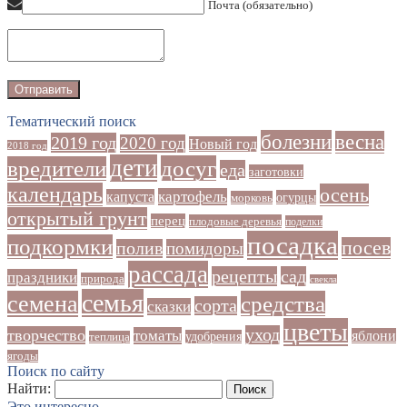
Почта (обязательно)
Тематический поиск
болезни
весна
2019 год
2020 год
Новый год
2018 год
дети
досуг
вредители
еда
заготовки
календарь
осень
картофель
капуста
огурцы
морковь
открытый грунт
перец
плодовые деревья
поделки
посадка
подкормки
посев
полив
помидоры
рассада
рецепты
сад
праздники
природа
свекла
семья
семена
средства
сорта
сказки
цветы
уход
творчество
томаты
яблони
удобрения
теплица
ягоды
Поиск по сайту
Найти:
Это интересно…