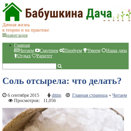
Дачная жизнь
в теории и на практике
навигация
Главная
Читаем
Смотрим
Пробуем
Умеем
Наша дача
Отдых
Раритет
Соль отсырела: что делать?
6 сентября 2015
ditim
Главная страница
»
Читаем
Просмотров:
11,056