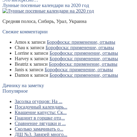
Лунные посевные календари на 2020 год
Средняя полоса, Сибирь, Урал, Украина
Свежие комментарии
Amos
к записи
Борофоска: применение, отзывы
Chau
к записи
Борофоска: применение, отзывы
Lorrine
к записи
Борофоска: применение, отзывы
Harvey
к записи
Борофоска: применение, отзывы
Beatriz
к записи
Борофоска: применение, отзывы
Janis
к записи
Борофоска: применение, отзывы
Damon
к записи
Борофоска: применение, отзывы
Дачнику на заметку
Популярное
Засолка огурцов: На ...
Посадочный календарь...
Квашение капусты: Ск...
Гиацинт в горшке отц...
Сравнение лягушки и ...
Сколько замачивать о...
ДШ №3. Завязей много...