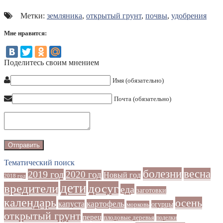
Метки:
земляника
,
открытый грунт
,
почвы
,
удобрения
Мне нравится:
Поделитесь своим мнением
Имя (обязательно)
Почта (обязательно)
Тематический поиск
болезни
весна
2019 год
2020 год
Новый год
2018 год
дети
досуг
вредители
еда
заготовки
календарь
осень
картофель
капуста
огурцы
морковь
открытый грунт
перец
плодовые деревья
поделки