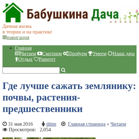
Дачная жизнь
в теории и на практике
навигация
Главная
Читаем
Смотрим
Пробуем
Умеем
Наша дача
Отдых
Раритет
Где лучше сажать землянику:
почвы, растения-
предшественники
31 мая 2016
ditim
Главная страница
»
Читаем
Просмотров:
2,054