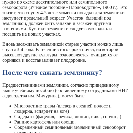
нужно по схеме десятипольного или семипольного
севооборота (Учебное пособие «Плодоводство», 1960 г.). Это
значит, что спустя 4-5 лет с момента посадки для земляники
наступает предельный возраст. Участок, бывший под
земляникой, должен быть запахан и засажен другими
растениями. Кустики земляники следует омолодить и
посадить на новых участках.
Вновь засаживать земляникой старые участки можно лишь
спустя 3-4 года. В течение этого срока почва, на которой
высевают другие культуры, оздоровляется, очищается от
сорняков и восстанавливает плодородие.
После чего сажать землянику?
Предшественниками земляники, согласно приведенному
выше учебному пособию (составленному сотрудниками НИИ
садоводства им. Мичурина), могут быть:
Многолетние травы (клевер в средней полосе и
люцерна, эспарцет на юге)
Сидераты (фацелия, гречиха, люпин, вика, горчица)
Ранние картофель или овощи.
Сокращенный семипольный земляничный севооборот
выглядит так: