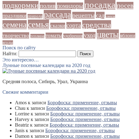
посадка
подкормки
посев
полив
помидоры
рассада
рецепты
сад
праздники
природа
свекла
семья
семена
средства
сорта
сказки
цветы
уход
творчество
томаты
яблони
удобрения
теплица
ягоды
Поиск по сайту
Найти:
Это интересно…
Лунные посевные календари на 2020 год
Средняя полоса, Сибирь, Урал, Украина
Свежие комментарии
Amos
к записи
Борофоска: применение, отзывы
Chau
к записи
Борофоска: применение, отзывы
Lorrine
к записи
Борофоска: применение, отзывы
Harvey
к записи
Борофоска: применение, отзывы
Beatriz
к записи
Борофоска: применение, отзывы
Janis
к записи
Борофоска: применение, отзывы
Damon
к записи
Борофоска: применение, отзывы