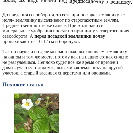
До введения севооборота, то есть при посадке землянику «с
ноля» землянику высаживают по старопахотным землям.
Предшественники те же самые. При этом навоз и
минеральные удобрения вносят по принципу четвертого поля
севооборота. А
перед посадкой земляники почву
пропахивают на 10-12 см и боронуют.
Так по науке, а на деле мы частенько выращиваем землянику
на одном и том же месте, потому как на наших сотках сильно
не разгуляешься. Неплохо будет все же время от времени
давать участку отдохнуть, высаживая землянику на другой
участок, а старый засеивая сидератами или овощами.
Похожие статьи