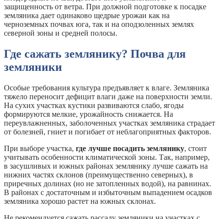
защищенность от ветра. При должной подготовке к посадке
земляника дает одинаково щедрые урожаи как на
черноземных почвах юга, так и на оподзоленных землях
северной зоны и средней полосы.
Где сажать землянику? Почва для
земляники
Особые требования культура предъявляет к влаге. Земляника
тяжело переносит дефицит влаги даже на поверхности земли.
На сухих участках кустики развиваются слабо, ягоды
формируются мелкие, урожайность снижается. На
переувлажненных, заболоченных участках земляника страдает
от болезней, гниет и погибает от неблагоприятных факторов.
При выборе участка,
где лучше посадить землянику
, стоит
учитывать особенности климатической зоны. Так, например,
в засушливых и южных районах землянику лучше сажать на
нижних частях склонов (преимущественно северных), в
приречных долинах (но не затопленных водой), на равнинах.
В районах с достаточным и избыточным выпадением осадков
земляника хорошо растет на южных склонах.
Не рекомендуется сажать рассаду земляники на участках с