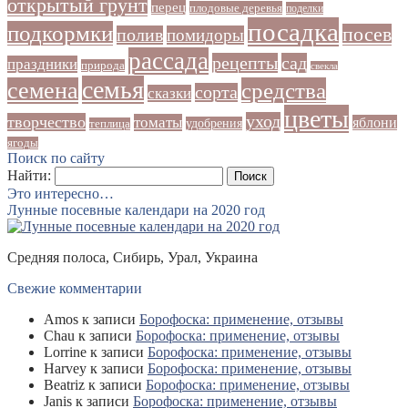
открытый грунт
перец
плодовые деревья
поделки
посадка
подкормки
посев
полив
помидоры
рассада
рецепты
сад
праздники
природа
свекла
семья
семена
средства
сорта
сказки
цветы
уход
творчество
томаты
яблони
удобрения
теплица
ягоды
Поиск по сайту
Найти:
Это интересно…
Лунные посевные календари на 2020 год
Средняя полоса, Сибирь, Урал, Украина
Свежие комментарии
Amos
к записи
Борофоска: применение, отзывы
Chau
к записи
Борофоска: применение, отзывы
Lorrine
к записи
Борофоска: применение, отзывы
Harvey
к записи
Борофоска: применение, отзывы
Beatriz
к записи
Борофоска: применение, отзывы
Janis
к записи
Борофоска: применение, отзывы