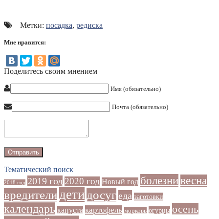
Метки:
посадка
,
редиска
Мне нравится:
Поделитесь своим мнением
Имя (обязательно)
Почта (обязательно)
Тематический поиск
болезни
весна
2019 год
2020 год
Новый год
2018 год
дети
досуг
вредители
еда
заготовки
календарь
осень
картофель
капуста
огурцы
морковь