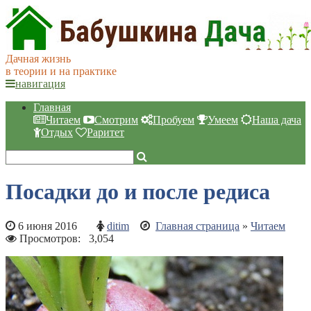
Дачная жизнь
в теории и на практике
навигация
Главная
Читаем
Смотрим
Пробуем
Умеем
Наша дача
Отдых
Раритет
Посадки до и после редиса
6 июня 2016
ditim
Главная страница
»
Читаем
Просмотров:
3,054