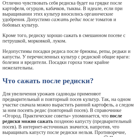
Отлично чувствовать себя редиска будет на грядке после
картофеля, огурцов, кабачков, тыквы. В идеале, если при
выращивании этих культур вносились органические
удобрения. Допустимо
сажать редис после
томатов и
бобовых культур.
Кроме того, редиску хорошо сажать в смешанном посеве с
петрушкой, морковкой, луком.
Недопустимы посадки редиса после брюквы, репы, редьки и
капусты. У перечисленных культур с редиской общие враги:
болезни и вредители. Посадки гороха тоже крайне
нежелательны.
Что сажать после редиски?
Для увеличения урожаев садоводы применяют
предварительный и повторный посев культур. Так, на одном
участке сначала можно вырастить ранний картофель, а следом
за ним посеять редис (повторный посев). В справочнике
«Огород. Практические советы» упоминается, что
после
редиски можно сажать
позднюю капусту (предварительный
посев). В интернет-источниках значится, напротив, что
выращивать капусту после редиски нельзя. Противоречие,