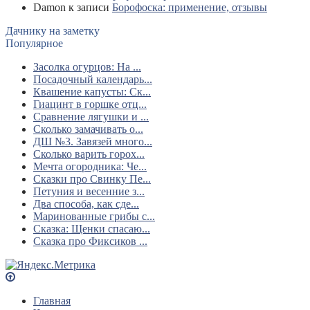
Damon
к записи
Борофоска: применение, отзывы
Дачнику на заметку
Популярное
Засолка огурцов: На ...
Посадочный календарь...
Квашение капусты: Ск...
Гиацинт в горшке отц...
Сравнение лягушки и ...
Сколько замачивать о...
ДШ №3. Завязей много...
Сколько варить горох...
Мечта огородника: Че...
Сказки про Свинку Пе...
Петуния и весенние з...
Два способа, как сде...
Маринованные грибы с...
Сказка: Щенки спасаю...
Сказка про Фиксиков ...
Главная