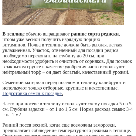
В теплице
обычно выращивают
ранние сорта редиски
,
чтобы уже весной получить изрядную порцию
витаминов. Почва в теплице должна быть рыхлая, легкая,
увлажненная. Участок, отведенный для посадки редиса
необходимо перекопать на глубину до 20 см, при
необходимости удобрить и очистить от сорняков. Для посадок
в закрытом грунте в качестве удобрения часто используют
нейтральный торф – он дает богатый, качественный урожай.
Семенной материал перед посевом в теплицу калибруют и
используют только отборные, крупные и качественные.
Подготовка семян к посадке
.
Часто при посеве в теплицу используют схему посадки 5 на 5
см. Глубина заделки – от 1 до 1,5 см. Норма расхода семян: 3-4
г на 1 м2.
Ранний посев весной, когда еще возможны заморозки,
предполагает соблюдение температурного режима в теплице.
Оптимальная температура воздуха после первых всходов – от