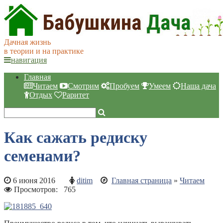
Дачная жизнь
в теории и на практике
навигация
Главная
Читаем
Смотрим
Пробуем
Умеем
Наша дача
Отдых
Раритет
Как сажать редиску
семенами?
6 июня 2016
ditim
Главная страница
»
Читаем
Просмотров:
765