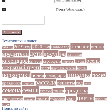
Имя (обязательно)
Почта (обязательно)
Тематический поиск
болезни
весна
2019 год
2020 год
Новый год
2018 год
дети
досуг
вредители
еда
заготовки
календарь
осень
картофель
капуста
огурцы
морковь
открытый грунт
перец
плодовые деревья
поделки
посадка
подкормки
посев
полив
помидоры
рассада
рецепты
сад
праздники
природа
свекла
семья
семена
средства
сорта
сказки
цветы
уход
творчество
томаты
яблони
удобрения
теплица
ягоды
Поиск по сайту