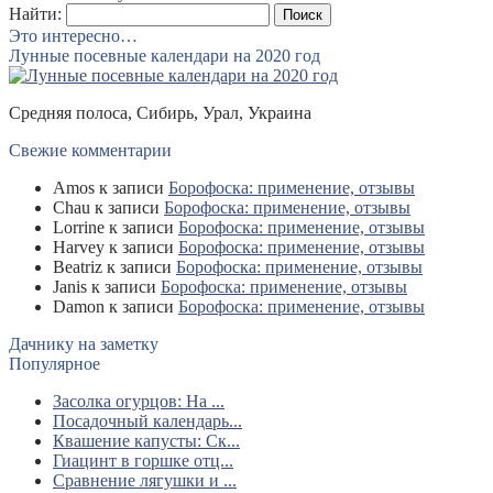
Найти:
Это интересно…
Лунные посевные календари на 2020 год
Средняя полоса, Сибирь, Урал, Украина
Свежие комментарии
Amos
к записи
Борофоска: применение, отзывы
Chau
к записи
Борофоска: применение, отзывы
Lorrine
к записи
Борофоска: применение, отзывы
Harvey
к записи
Борофоска: применение, отзывы
Beatriz
к записи
Борофоска: применение, отзывы
Janis
к записи
Борофоска: применение, отзывы
Damon
к записи
Борофоска: применение, отзывы
Дачнику на заметку
Популярное
Засолка огурцов: На ...
Посадочный календарь...
Квашение капусты: Ск...
Гиацинт в горшке отц...
Сравнение лягушки и ...