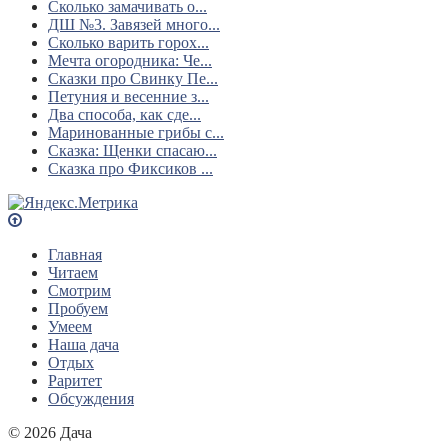
Сколько замачивать о...
ДШ №3. Завязей много...
Сколько варить горох...
Мечта огородника: Че...
Сказки про Свинку Пе...
Петуния и весенние з...
Два способа, как сде...
Маринованные грибы с...
Сказка: Щенки спасаю...
Сказка про Фиксиков ...
Главная
Читаем
Смотрим
Пробуем
Умеем
Наша дача
Отдых
Раритет
Обсуждения
© 2026 Дача