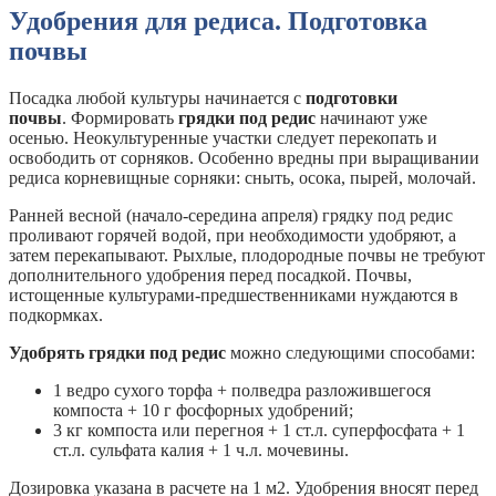
Удобрения для редиса. Подготовка
почвы
Посадка любой культуры начинается с
подготовки
почвы
. Формировать
грядки под редис
начинают уже
осенью. Неокультуренные участки следует перекопать и
освободить от сорняков. Особенно вредны при выращивании
редиса корневищные сорняки: сныть, осока, пырей, молочай.
Ранней весной (начало-середина апреля) грядку под редис
проливают горячей водой, при необходимости удобряют, а
затем перекапывают. Рыхлые, плодородные почвы не требуют
дополнительного удобрения перед посадкой. Почвы,
истощенные культурами-предшественниками нуждаются в
подкормках.
Удобрять грядки под редис
можно следующими способами:
1 ведро сухого торфа + полведра разложившегося
компоста + 10 г фосфорных удобрений;
3 кг компоста или перегноя + 1 ст.л. суперфосфата + 1
ст.л. сульфата калия + 1 ч.л. мочевины.
Дозировка указана в расчете на 1 м2. Удобрения вносят перед