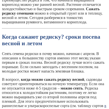
Преимущество редиса в том, что начинать выращивать
корнеплод можно уже ранней весной. Растение отличается
холодостойкостью и быстрым сроком созревания.
Сажать
редиску семенами
можно в открытый грунт или в теплицу,
весной и летом. Сегодня разберемся в тонкостях
выращивания румяного, витаминного корнеплода.
Когда сажают редиску? сроки посева
весной и летом
Сеять семена редиски в почву можно, начиная с апреля. В
описании к большинству сортов именно этот месяц указан
первым в сроках посева. Весной редиску лучше всего сажать
пораньше. Если сильно запоздать с весенним посевом, на
молодые ростки может напасть земляная блошка.
В вопросе,
когда можно сажать редиску весной
, садоводы
советуют ориентироваться на ночную температуру. Если она
не опускается ниже 4-5 градусов –
можно сеять
. Редиска
относится к холодостойким растениям, поэтому ее легко
можно выращивать уже со второй половины апреля под
пленкой. Для этого предпочтительнее использовать
раннеспелые и ультраскороспелые сорта (см. таблицу сортов
в