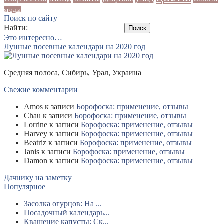
ягоды
Поиск по сайту
Найти:
Это интересно…
Лунные посевные календари на 2020 год
Средняя полоса, Сибирь, Урал, Украина
Свежие комментарии
Amos
к записи
Борофоска: применение, отзывы
Chau
к записи
Борофоска: применение, отзывы
Lorrine
к записи
Борофоска: применение, отзывы
Harvey
к записи
Борофоска: применение, отзывы
Beatriz
к записи
Борофоска: применение, отзывы
Janis
к записи
Борофоска: применение, отзывы
Damon
к записи
Борофоска: применение, отзывы
Дачнику на заметку
Популярное
Засолка огурцов: На ...
Посадочный календарь...
Квашение капусты: Ск...