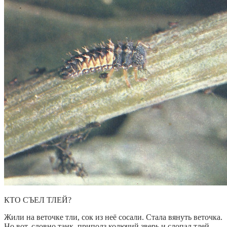
КТО СЪЕЛ ТЛЕЙ?
Жили на веточке тли, сок из неё сосали. Стала вянуть веточка.
Но вот, словно танк, приполз колючий зверь и слопал тлей.