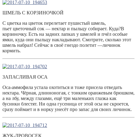
ШМЕЛЬ С КОРЗИНОЧКОЙ
С цветка на цветок перелетает пушистый шмель,
пьет цветочный сок — нектар и пыльцу собирает. Куда?В
корзиночку. Есть на задних лапках у шмелей и пчёл особые
ямки, куда они пыльцу накладывают. Смотрите, сколько этот
шмель набрал! Сейчас в своё гнездо полетит —личинок
кормить.
ЗАПАСЛИВАЯ ОСА
Оса-аммофила устала охотиться и тоже присела отведать
нектара. Чёрная, длинноногая, с тонким оранжевым брюшком,
а на лбу, между глазами, ещё три маленьких глазка как
бусинки блестят. Ни одна гусеница от этой осы не скроется,
сразу поймает и в норку унесёт про запас для своих личинок.
ЖУК-ДРОВОСЕК