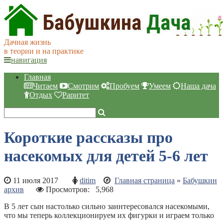
Дачная жизнь
в теории и на практике
навигация
Главная
Читаем
Смотрим
Пробуем
Умеем
Наша дача
Отдых
Раритет
Короткие рассказы про
насекомых для детей 5-6 лет
11 июля 2017
ditim
Главная страница
»
Бабушкин
архив
Просмотров:
5,968
В 5 лет сын настолько сильно заинтересовался насекомыми,
что мы теперь коллекционируем их фигурки и играем только