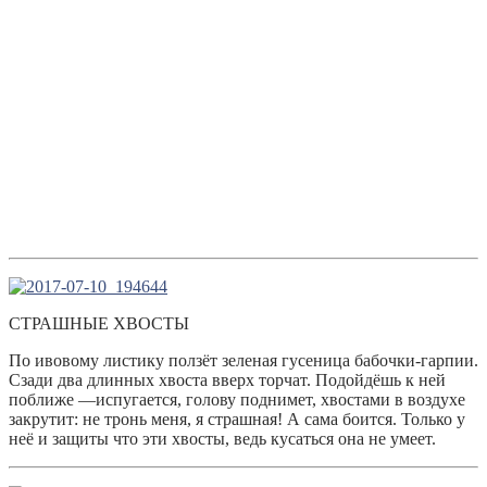
СТРАШНЫЕ ХВОСТЫ
По ивовому листику ползёт зеленая гусеница бабочки-гарпии.
Сзади два длинных хвоста вверх торчат. Подойдёшь к ней
поближе —испугается, голову поднимет, хвостами в воздухе
закрутит: не тронь меня, я страшная! А сама боится. Только у
неё и защиты что эти хвосты, ведь кусаться она не умеет.