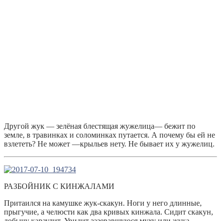
Другой жук — зелёная блестящая жужелица— бежит по
земле, в травинках и соломинках путается. А почему бы ей не
взлететь? Не может —крыльев нету. Не бывает их у жужелиц.
РАЗБОЙНИК С КИНЖАЛАМИ
Притаился на камушке жук-скакун. Ноги у него длинные,
прыгучие, а челюсти как два кривых кинжала. Сидит скакун,
добычу караулит. Увидит зазевавшуюся муху или жука —