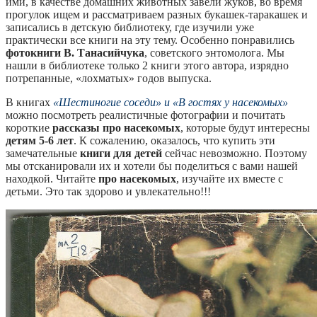
ими, в качестве домашних животных завели жуков, во время
прогулок ищем и рассматриваем разных букашек-таракашек и
записались в детскую библиотеку, где изучили уже
практически все книги на эту тему. Особенно понравились
фотокниги В. Танасийчука
, советского энтомолога. Мы
нашли в библиотеке только 2 книги этого автора, изрядно
потрепанные, «лохматых» годов выпуска.
В книгах
«Шестиногие соседи» и «В гостях у насекомых»
можно посмотреть реалистичные фотографии и почитать
короткие
рассказы про насекомых
, которые будут интересны
детям 5-6 лет
. К сожалению, оказалось, что купить эти
замечательные
книги для детей
сейчас невозможно. Поэтому
мы отсканировали их и хотели бы поделиться с вами нашей
находкой. Читайте
про насекомых
, изучайте их вместе с
детьми. Это так здорово и увлекательно!!!