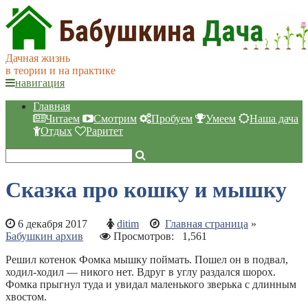
Дачная жизнь
в теории и на практике
навигация
Главная
Читаем
Смотрим
Пробуем
Умеем
Наша дача
Отдых
Раритет
Сказка про кошку и мышку
6 декабря 2017
ditim
Главная страница
»
Бабушкин архив
Просмотров:
1,561
Решил котенок Фомка мышку поймать. Пошел он в подвал,
ходил-ходил — никого нет. Вдруг в углу раздался шорох.
Фомка прыгнул туда и увидал маленького зверька с длинным
хвостом.