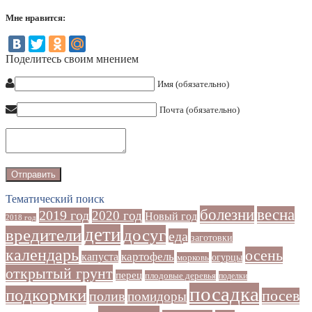
Мне нравится:
Поделитесь своим мнением
Имя (обязательно)
Почта (обязательно)
Тематический поиск
болезни
весна
2019 год
2020 год
Новый год
2018 год
дети
досуг
вредители
еда
заготовки
календарь
осень
картофель
капуста
огурцы
морковь
открытый грунт
перец
плодовые деревья
поделки
посадка
подкормки
посев
полив
помидоры