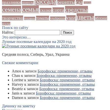
рассада
рецепты
сад
праздники
природа
свекла
семья
семена
средства
сорта
сказки
цветы
уход
творчество
томаты
яблони
удобрения
теплица
ягоды
Поиск по сайту
Найти:
Это интересно…
Лунные посевные календари на 2020 год
Средняя полоса, Сибирь, Урал, Украина
Свежие комментарии
Amos
к записи
Борофоска: применение, отзывы
Chau
к записи
Борофоска: применение, отзывы
Lorrine
к записи
Борофоска: применение, отзывы
Harvey
к записи
Борофоска: применение, отзывы
Beatriz
к записи
Борофоска: применение, отзывы
Janis
к записи
Борофоска: применение, отзывы
Damon
к записи
Борофоска: применение, отзывы
Дачнику на заметку