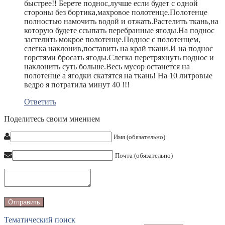
быстрее!! Берете поднос,лучше если будет с одной
стороны без бортика,махровое полотенце.Полотенце
полностью намочить водой и отжать.Растелить ткань,на
которую будете ссыпать перебранные ягоды.На поднос
застелить мокрое полотенце.Поднос с полотенцем,
слегка наклонив,поставить на край ткани.И на поднос
горстями бросать ягоды.Слегка перетряхнуть поднос и
наклонить суть больше.Весь мусор останется на
полотенце а ягодки скатятся на ткань! На 10 литровые
ведро я потратила минут 40 !!!
Ответить
Поделитесь своим мнением
Имя (обязательно)
Почта (обязательно)
Тематический поиск