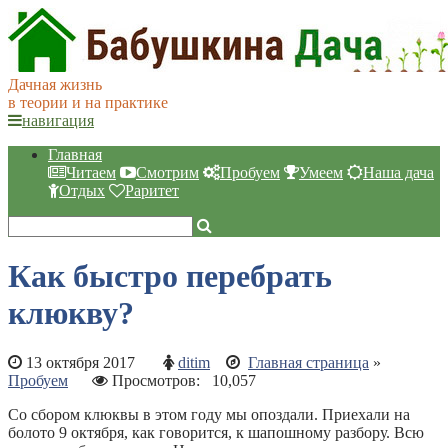
Дачная жизнь
в теории и на практике
навигация
Главная
Читаем
Смотрим
Пробуем
Умеем
Наша дача
Отдых
Раритет
Как быстро перебрать
клюкву?
13 октября 2017
ditim
Главная страница
»
Пробуем
Просмотров:
10,057
Со сбором клюквы в этом году мы опоздали. Приехали на
болото 9 октября, как говорится, к шапошному разбору. Всю