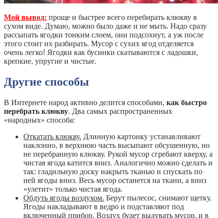
Мой вывод:
проще и быстрее всего перебирать клюкву в
сухом виде. Думаю, можно было даже и не мыть. Надо сразу
рассыпать ягодки тонким слоем, они подсохнут, а уж после
этого стоит их разбирать. Мусор с сухих ягод отделяется
очень легко! Ягодки как бусинки скатываются с ладошки,
крепкие, упругие и чистые.
Другие способы
В Интернете народ активно делится способами,
как быстро
перебрать клюкву
. Два самых распространенных
«народных» способа:
Откатать клюкву.
Длинную картонку устанавливают
наклонно, в верхнюю часть высыпают обсушенную, но
не перебранную клюкву. Рукой мусор сгребают кверху, а
чистая ягода катится вниз. Аналогично можно сделать и
так: гладильную доску накрыть тканью и спускать по
ней ягоды вниз. Весь мусор останется на ткани, а вниз
«улетит» только чистая ягода.
Обдуть ягоды воздухом.
Берут пылесос, снимают щетку.
Ягоды накладывают в ведро и подставляют под
включенный прибор. Воздух будет выдувать мусор, и в