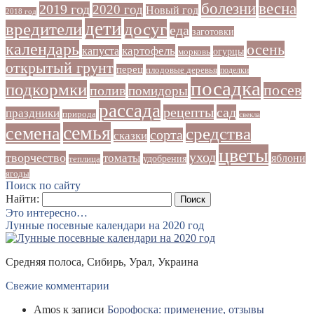
болезни
весна
2019 год
2020 год
Новый год
2018 год
дети
досуг
вредители
еда
заготовки
календарь
осень
картофель
капуста
огурцы
морковь
открытый грунт
перец
плодовые деревья
поделки
посадка
подкормки
посев
полив
помидоры
рассада
рецепты
сад
праздники
природа
свекла
семья
семена
средства
сорта
сказки
цветы
уход
творчество
томаты
яблони
удобрения
теплица
ягоды
Поиск по сайту
Найти:
Это интересно…
Лунные посевные календари на 2020 год
Средняя полоса, Сибирь, Урал, Украина
Свежие комментарии
Amos
к записи
Борофоска: применение, отзывы