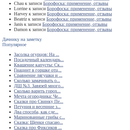
Chau
к записи
Борофоска: применение, отзывы
Lorrine
к записи
Борофоска: применение, отзывы
Harvey
к записи
Борофоска: применение, отзывы
Beatriz
к записи
Борофоска: применение, отзывы
Janis
к записи
Борофоска: применение, отзывы
Damon
к записи
Борофоска: применение, отзывы
Дачнику на заметку
Популярное
Засолка огурцов: На ...
Посадочный календарь...
Квашение капусты: Ск...
Гиацинт в горшке отц...
Сравнение лягушки и ...
Сколько замачивать о...
ДШ №3. Завязей много...
Сколько варить горох...
Мечта огородника: Че...
Сказки про Свинку Пе...
Петуния и весенние з...
Два способа, как сде...
Маринованные грибы с...
Сказка: Щенки спасаю...
Сказка про Фиксиков ...