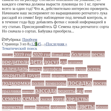
каждого семечка должны вырасти луковицы по 1 кг, причем
всего за один год! Что ж, действительно интересно проверить.
Начинаем наш эксперимент по выращиванию репчатого лука
рассадой из семян! Беру наблюдение под личный контроль, и
в течение года буду добавлять фотки с новой информацией в
эту статью. Присоединяйтесь 😉 Семена лука репчатого: сорта
Но сначала о сортах. Бабушка приобрела...
Рубрика:
Пробуем
Страница 3 из 8
«
1
2
3
4
5
...
»
Последняя »
Тематический поиск
болезни
весна
2019 год
2020 год
Новый год
2018 год
дети
досуг
вредители
еда
заготовки
календарь
осень
картофель
капуста
огурцы
морковь
открытый грунт
перец
плодовые деревья
поделки
посадка
подкормки
посев
полив
помидоры
рассада
рецепты
сад
праздники
природа
свекла
семья
семена
средства
сорта
сказки
цветы
уход
творчество
томаты
яблони
удобрения
теплица