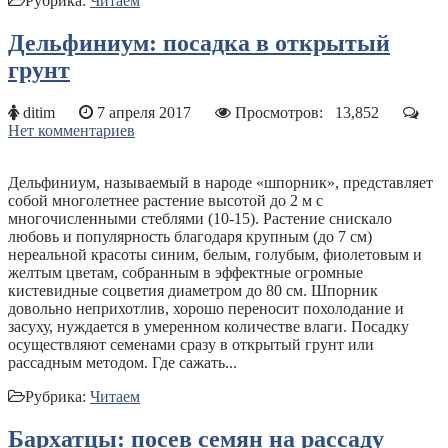
Рубрика:
Читаем
Дельфиниум: посадка в открытый
грунт
ditim
7 апреля 2017
Просмотров:
13,852
Нет комментариев
Дельфиниум, называемый в народе «шпорник», представляет
собой многолетнее растение высотой до 2 м с
многочисленными стеблями (10-15). Растение снискало
любовь и популярность благодаря крупным (до 7 см)
нереальной красоты синим, белым, голубым, фиолетовым и
желтым цветам, собранным в эффектные огромные
кистевидные соцветия диаметром до 80 см. Шпорник
довольно неприхотлив, хорошо переносит похолодание и
засуху, нуждается в умеренном количестве влаги. Посадку
осуществляют семенами сразу в открытый грунт или
рассадным методом. Где сажать...
Рубрика:
Читаем
Бархатцы: посев семян на рассаду