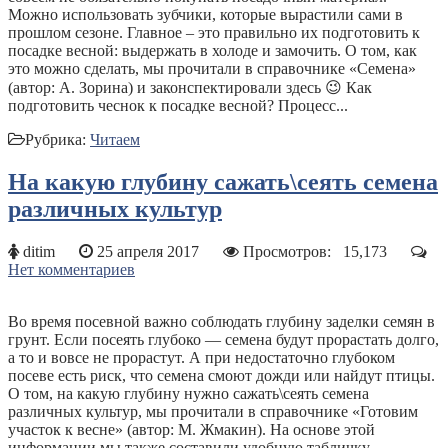
Можно использовать зубчики, которые вырастили сами в
прошлом сезоне. Главное – это правильно их подготовить к
посадке весной: выдержать в холоде и замочить. О том, как
это можно сделать, мы прочитали в справочнике «Семена»
(автор: А. Зорина) и законспектировали здесь 😉 Как
подготовить чеснок к посадке весной? Процесс...
Рубрика:
Читаем
На какую глубину сажать\сеять семена
различных культур
ditim
25 апреля 2017
Просмотров:
15,173
Нет комментариев
Во время посевной важно соблюдать глубину заделки семян в
грунт. Если посеять глубоко — семена будут прорастать долго,
а то и вовсе не прорастут. А при недостаточно глубоком
посеве есть риск, что семена смоют дожди или найдут птицы.
О том, на какую глубину нужно сажать\сеять семена
различных культур, мы прочитали в справочнике «Готовим
участок к весне» (автор: М. Жмакин). На основе этой
информации мы также составили удобную табличку.