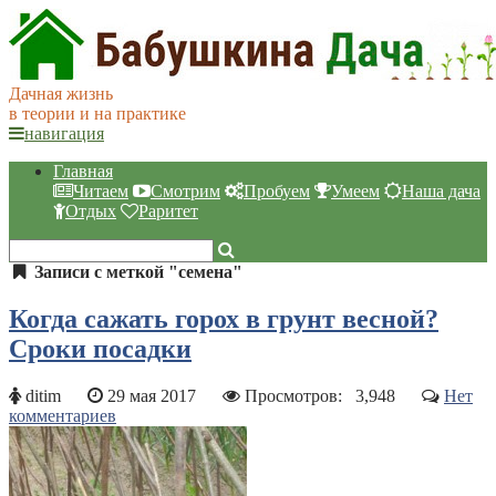
Дачная жизнь
в теории и на практике
навигация
Главная
Читаем
Смотрим
Пробуем
Умеем
Наша дача
Отдых
Раритет
Записи с меткой "семена"
Когда сажать горох в грунт весной?
Сроки посадки
ditim
29 мая 2017
Просмотров:
3,948
Нет
комментариев