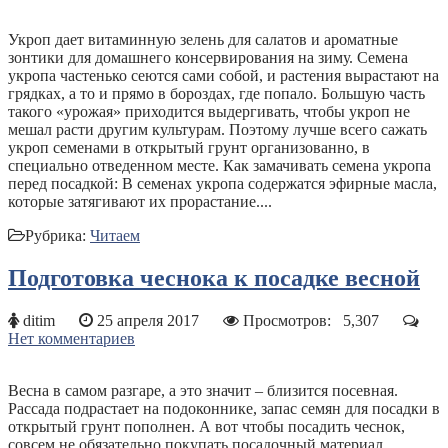
Укроп дает витаминную зелень для салатов и ароматные
зонтики для домашнего консервирования на зиму. Семена
укропа частенько сеются сами собой, и растения вырастают на
грядках, а то и прямо в бороздах, где попало. Большую часть
такого «урожая» приходится выдергивать, чтобы укроп не
мешал расти другим культурам. Поэтому лучше всего сажать
укроп семенами в открытый грунт организованно, в
специально отведенном месте. Как замачивать семена укропа
перед посадкой: В семенах укропа содержатся эфирные масла,
которые затягивают их прорастание....
Рубрика:
Читаем
Подготовка чеснока к посадке весной
ditim
25 апреля 2017
Просмотров:
5,307
Нет комментариев
Весна в самом разгаре, а это значит – близится посевная.
Рассада подрастает на подоконнике, запас семян для посадки в
открытый грунт пополнен. А вот чтобы посадить чеснок,
совсем не обязательно покупать посадочный материал.