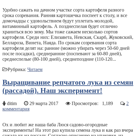
Удобно сажать на дачном участке сорта картофеля разного
срока созревания. Ранняя картошечка поспеет к столу, и все
домочадцы с удовольствием будут уплетать молодой,
витаминный картофель. А позднеспелая будет отлично
храниться всю зиму. Мы тоже сажаем несколько сортов
картофеля. Среди них: Елизавета, Невская, Скарб, Жуковский,
Беллароза, Винета, Наяда. По срокам созревания сорта
картофеля делят на: ранние (можно убирать через 50-60 дней
после посадки), среднеранние (поспевают за 60-80 дней),
среднеспелые (80-100 дней), среднепоздние (110-120...
Рубрика:
Читаем
Выращивание репчатого лука из семян
(рассадой). Наш эксперимент!
ditim
29 марта 2017
Просмотров:
1,189
2
комментария
Ох и любит же наша баба Люся садово-огородные
эксперименты! На этот раз купила семена лука и как раз вчера
сажала их на рассаду. Согласно описанию на упаковке, из