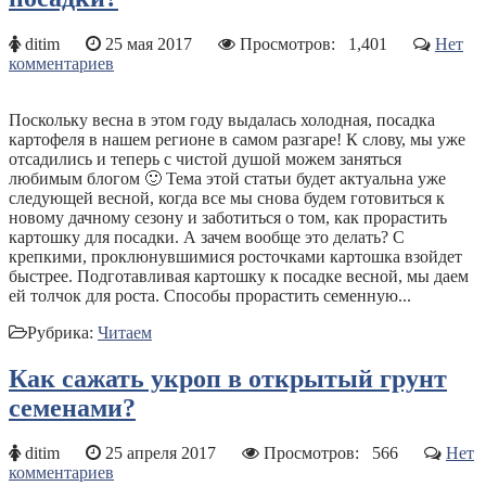
ditim
25 мая 2017
Просмотров:
1,401
Нет
комментариев
Поскольку весна в этом году выдалась холодная, посадка
картофеля в нашем регионе в самом разгаре! К слову, мы уже
отсадились и теперь с чистой душой можем заняться
любимым блогом 🙂 Тема этой статьи будет актуальна уже
следующей весной, когда все мы снова будем готовиться к
новому дачному сезону и заботиться о том, как прорастить
картошку для посадки. А зачем вообще это делать? С
крепкими, проклюнувшимися росточками картошка взойдет
быстрее. Подготавливая картошку к посадке весной, мы даем
ей толчок для роста. Способы прорастить семенную...
Рубрика:
Читаем
Как сажать укроп в открытый грунт
семенами?
ditim
25 апреля 2017
Просмотров:
566
Нет
комментариев