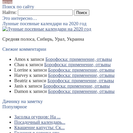
ягоды
Поиск по сайту
Найти:
Это интересно…
Лунные посевные календари на 2020 год
Средняя полоса, Сибирь, Урал, Украина
Свежие комментарии
Amos
к записи
Борофоска: применение, отзывы
Chau
к записи
Борофоска: применение, отзывы
Lorrine
к записи
Борофоска: применение, отзывы
Harvey
к записи
Борофоска: применение, отзывы
Beatriz
к записи
Борофоска: применение, отзывы
Janis
к записи
Борофоска: применение, отзывы
Damon
к записи
Борофоска: применение, отзывы
Дачнику на заметку
Популярное
Засолка огурцов: На ...
Посадочный календарь...
Квашение капусты: Ск...
Гиацинт в горшке отц...