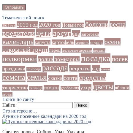
Тематический поиск
болезни
весна
2019 год
2020 год
Новый год
2018 год
дети
досуг
вредители
еда
заготовки
календарь
осень
картофель
капуста
огурцы
морковь
открытый грунт
перец
плодовые деревья
поделки
посадка
подкормки
посев
полив
помидоры
рассада
рецепты
сад
праздники
природа
свекла
семья
семена
средства
сорта
сказки
цветы
уход
творчество
томаты
яблони
удобрения
теплица
ягоды
Поиск по сайту
Найти:
Это интересно…
Лунные посевные календари на 2020 год
Средняя полоса, Сибирь, Урал, Украина