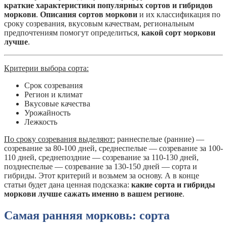
краткие характеристики популярных сортов и гибридов
моркови
.
Описания сортов моркови
и их классификация по
сроку созревания, вкусовым качествам, региональным
предпочтениям помогут определиться,
какой сорт моркови
лучше
.
Критерии выбора сорта:
Срок созревания
Регион и климат
Вкусовые качества
Урожайность
Лежкость
По сроку созревания выделяют:
раннеспелые (ранние) —
созревание за 80-100 дней, среднеспелые — созревание за 100-
110 дней, среднепоздние — созревание за 110-130 дней,
позднеспелые — созревание за 130-150 дней — сорта и
гибриды. Этот критерий и возьмем за основу. А в конце
статьи будет дана ценная подсказка:
какие сорта и гибриды
моркови лучше сажать именно в вашем регионе
.
Самая ранняя морковь: сорта