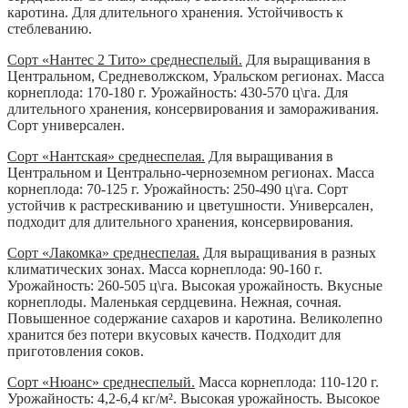
каротина. Для длительного хранения. Устойчивость к
стеблеванию.
Сорт «Нантес 2 Тито» среднеспелый.
Для выращивания в
Центральном, Средневолжском, Уральском регионах. Масса
корнеплода: 170-180 г. Урожайность: 430-570 ц\га. Для
длительного хранения, консервирования и замораживания.
Сорт универсален.
Сорт «Нантская» среднеспелая.
Для выращивания в
Центральном и Центрально-черноземном регионах. Масса
корнеплода: 70-125 г. Урожайность: 250-490 ц\га. Сорт
устойчив к растрескиванию и цветушности. Универсален,
подходит для длительного хранения, консервирования.
Сорт «Лакомка» среднеспелая.
Для выращивания в разных
климатических зонах. Масса корнеплода: 90-160 г.
Урожайность: 260-505 ц\га. Высокая урожайность. Вкусные
корнеплоды. Маленькая сердцевина. Нежная, сочная.
Повышенное содержание сахаров и каротина. Великолепно
хранится без потери вкусовых качеств. Подходит для
приготовления соков.
Сорт «Нюанс» среднеспелый.
Масса корнеплода: 110-120 г.
Урожайность: 4,2-6,4 кг/м². Высокая урожайность. Высокое