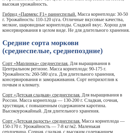
высокая урожайность.
Гибрид «Пармекс F1» раннеспелый.
Масса корнеплода: 30-50
г. Урожайность: 110-120 ц\га. Отличные вкусовые качества,
мелкие, шаровидные корнеплоды. Сладкий вкус. Хорош для
консервирования в целом виде. Не для длительного хранения.
Средние сорта моркови
(среднеспелые, среднепоздние)
Сорт «Марлинка» среднеспелая.
Для выращивания в
Центральном регионе. Масса корнеплода: 90-175 г.
Урожайность: 260-580 ц\га. Для длительного хранения,
консервирования и замораживания. Сорт неприхотлив к
почвам и климату.
Сорт «Детская сладкая» среднеспелая.
Для выращивания в
России. Масса корнеплода — 130-200 г. Сладкая, сочная,
хрустящая, с повышенным содержанием каротина.
Высокоурожайный. Для длительного хранения.
Сорт «Детская радость» среднеспелая.
Масса корнеплода —
150-170 г. Урожайность — 7-8 кг/м2. Маленькая
сердцевина. Сочная, сладкая, с высоким содержанием