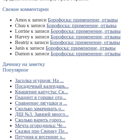
Свежие комментарии
Amos
к записи
Борофоска: применение, отзывы
Chau
к записи
Борофоска: применение, отзывы
Lorrine
к записи
Борофоска: применение, отзывы
Harvey
к записи
Борофоска: применение, отзывы
Beatriz
к записи
Борофоска: применение, отзывы
Janis
к записи
Борофоска: применение, отзывы
Damon
к записи
Борофоска: применение, отзывы
Дачнику на заметку
Популярное
Засолка огурцов: На ...
Посадочный календарь...
Квашение капусты: Ск...
Гиацинт в горшке отц...
Сравнение лягушки и ...
Сколько замачивать о...
ДШ №3. Завязей много...
Сколько варить горох...
Мечта огородника: Че...
Сказки про Свинку Пе...
Петуния и весенние з...