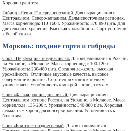
Хорошо хранится.
Гибрид «Невис F1» среднепоздний.
Для выращивания в
Центральном, Северо-западном, Дальневосточном регионах.
Масса корнеплода: 110-160 г. Урожайность: 370-890 ц\га. Для
длительного хранения. Высокая урожайность. Сорт устойчив
к белой гнили.
Морковь: поздние сорта и гибриды
Сорт «Перфекция» позднеспелая.
Для выращивания в России,
на Украине, в Молдове. Масса корнеплода: 100-120 г.
Урожайность: 230-480 ц\га. Средняя лежкость, высокая
урожайность. Отличные вкусовые качества, высокое
содержание каротина. Сорт неприхотлив к почвам,
универсален. Устойчивость к мокрой гнили, засухам.
Сорт «Флаккоро» позднеспелый.
Для выращивания в
Центральном регионе России, на Украине, в Молдове. Масса
корнеплода: 135-200 г. Урожайность: 340-880 ц\га. Хорошая
лежкость + хорош для консервирования. Устойчивость к
болезням.
Сорт «Болтекс» позднеспелый
. Для выращивания в
Центральном регионе России, на Украине, в Молдове. Масса