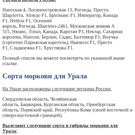
Нантская 4, Лосиноостровская 13, Рогнеда, Престо,
Шарлотта, Абледо F1, Брилианс F1, Император, Канада
F1, Небула F1, Осенний
король, Рогнеда, Шантенэ-2461, Московская зимняя А
515, Нюанс, Топаз, Канада, Каротан Р3, Нектар, Сахарная
королева, Наполи, Берлин, Садко, Балтимор F1, Внучка
(сортотип Парижская каротель), Ньюхолл F1, Престо
F1, Сладкоежка F1, Хрустяшка F1.
Полный список вы можете посмотреть по указанной выше
ссылке.
Сорта моркови для Урала
На Урале расположены следующие регионы России:
Свердловская область, Челябинская
область, Башкирия, Курганская область, Оренбургская
область, Пермский край, Республика Коми (своей восточной и
северо-восточной границей).
Выделяют следующие сорта и гибриды моркови для
Урала
: