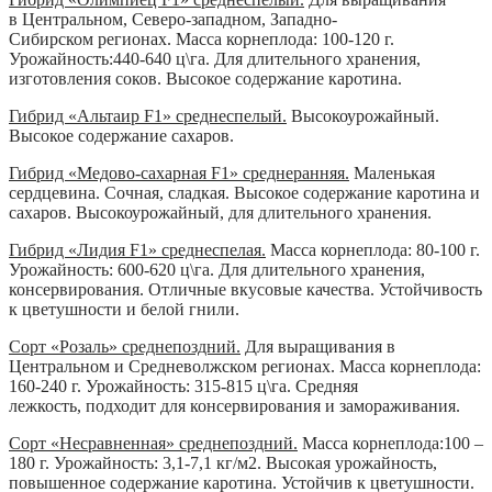
в Центральном, Северо-западном, Западно-
Сибирском регионах. Масса корнеплода: 100-120 г.
Урожайность:440-640 ц\га. Для длительного хранения,
изготовления соков. Высокое содержание каротина.
Гибрид «Альтаир F1» среднеспелый.
Высокоурожайный.
Высокое содержание сахаров.
Гибрид «Медово-сахарная F1» среднеранняя.
Маленькая
сердцевина. Сочная, сладкая. Высокое содержание каротина и
сахаров. Высокоурожайный, для длительного хранения.
Гибрид «Лидия F1» среднеспелая.
Масса корнеплода: 80-100 г.
Урожайность: 600-620 ц\га. Для длительного хранения,
консервирования. Отличные вкусовые качества. Устойчивость
к цветушности и белой гнили.
Сорт «Розаль» среднепоздний.
Для выращивания в
Центральном и Средневолжском регионах. Масса корнеплода:
160-240 г. Урожайность: 315-815 ц\га. Средняя
лежкость, подходит для консервирования и замораживания.
Сорт «Несравненная» среднепоздний.
Масса корнеплода:100 –
180 г. Урожайность: 3,1-7,1 кг/м2. Высокая урожайность,
повышенное содержание каротина. Устойчив к цветушности.