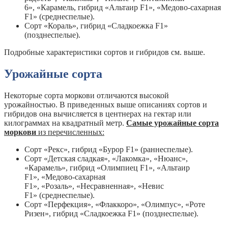
6», «Карамель, гибрид «Альтаир F1», «Медово-сахарная
F1» (среднеспелые).
Сорт «Кораль», гибрид «Сладкоежка F1»
(позднеспелые).
Подробные характеристики сортов и гибридов см. выше.
Урожайные сорта
Некоторые сорта моркови отличаются высокой
урожайностью. В приведенных выше описаниях сортов и
гибридов она вычисляется в центнерах на гектар или
килограммах на квадратный метр.
Самые урожайные сорта
моркови
из перечисленных:
Сорт «Рекс», гибрид «Бурор F1» (раннеспелые).
Сорт «Детская сладкая», «Лакомка», «Нюанс»,
«Карамель», гибрид «Олимпиец F1», «Альтаир
F1», «Медово-сахарная
F1», «Розаль», «Несравненная», «Невис
F1» (среднеспелые).
Сорт «Перфекция», «Флаккоро», «Олимпус», «Роте
Ризен», гибрид «Сладкоежка F1» (позднеспелые).