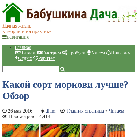
Дачная жизнь
в теории и на практике
навигация
Главная
Читаем
Смотрим
Пробуем
Умеем
Наша дача
Отдых
Раритет
Какой сорт моркови лучше?
Обзор
26 мая 2016
ditim
Главная страница
»
Читаем
Просмотров:
4,413