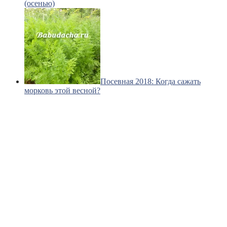
(осенью)
Посевная 2018: Когда сажать
морковь этой весной?