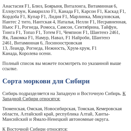
Анастасия F1, Блюз, Боярыня, Виталонга, Витаминная 6,
Еллоустоун, Камарилло F1, Канада F1, Карсон F1, Каскад F1,
Кордоба F1, Купар F1, Лидия F1, Марлинка, Микуловская,
Нантес 2 тито, Нантская 4, Наталья, Нелли F1, Несравненная,
Ньюс F1, Рогнеда, Ромоса, Самсон, Сентябрина, Тайфун,
Тинга F1, Топаз F1, Тотем F1, Чемпион F1, Шантенэ 2461,
Яя, Лакомка F1, Намур, Навал, F1 Найроби, Шантенэ
2461, Витаминная 6, Лосиноостровская
13, Леандр, Рогнеда, Нежность, Хрум-хрум, F1
Канада, Королева осени.
Полный список вы можете посмотреть по указанной выше
ссылке.
Сорта моркови для Сибири
Сибирь подразделяется на Западную и Восточную Сибирь.
К
Западной Сибири относятся:
Тюменская, Омская, Новосибирская, Томская, Кемеровская
области, Алтайский край, республика Алтай, Ханты-
Мансийский и Ямало-Ненецкий автономные округа.
К Восточной Сибири относятся: