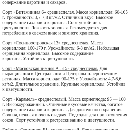
содержание каротина и сахаров.
Сорт «Витаминная 6» среднеспелая.
Масса корнеплода: 60-165
г. Урожайность: 3,7-7,8 кг/м2. Отличный вкус. Высокое
содержание сахаров и каротина. Сорт устойчив к
цветушности. Лежкость хорошая. Рекомендуется для
потребления в свежем виде и зимнего хранения.
Сорт «Лосиноостровская 13» среднеспелая.
Масса
корнеплода: 160-170 г. Урожайность: 6-8 кг/м2. Небольшая
сердцевина корнеплода. Высокое содержание
каротина. Устойчив к цветушности.
Сорт «Московская зимняя А-515» среднеспелая.
Для
выращивания в Центральном и Центрально-черноземном
регионах. Масса корнеплода: 90-175 г. Урожайность: 4,7-6,6
кг/м2. Длительное хранение. Крупные корнеплоды. Устойчив
к цветушности.
Сорт «Карамель» среднеспелый.
Масса корнеплода: 95 — 160
г.
Высокоурожайный. Отличные вкусовые качества, богатое
содержание сахаров и каротина. Для длительного хранения.
Сочная, нежная и очень сладкая. Подходит для приготовления
соков. Сорт устойчив к растрескиванию и цветушности.
Гибрид «Олимпиец F1» среднеспелый.
Для выращивания