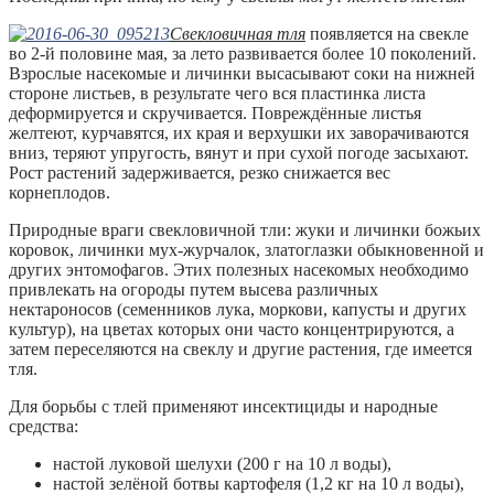
Свекловичная тля
появляется на свекле
во 2-й половине мая, за лето развивается более 10 поколений.
Взрослые насекомые и личинки высасывают соки на нижней
стороне листьев, в результате чего вся пластинка листа
деформируется и скручивается. Повреждённые листья
желтеют, курчавятся, их края и верхушки их заворачиваются
вниз, теряют упругость, вянут и при сухой погоде засыхают.
Рост растений задерживается, резко снижается вес
корнеплодов.
Природные враги свекловичной тли: жуки и личинки божьих
коровок, личинки мух-журчалок, златоглазки обыкновенной и
других энтомофагов. Этих полезных насекомых необходимо
привлекать на огороды путем высева различных
нектароносов (семенников лука, моркови, капусты и других
культур), на цветах которых они часто концентрируются, а
затем переселяются на свеклу и другие растения, где имеется
тля.
Для борьбы с тлей применяют инсектициды и народные
средства:
настой луковой шелухи (200 г на 10 л воды),
настой зелёной ботвы картофеля (1,2 кг на 10 л воды),