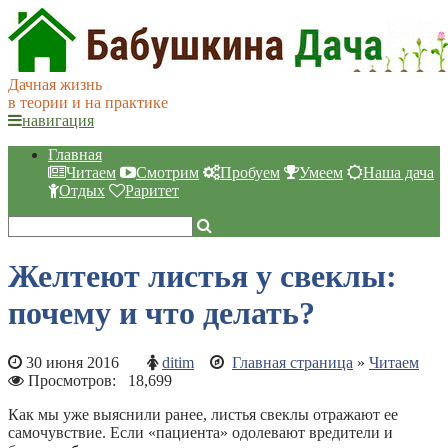
Дачная жизнь
в теории и на практике
навигация
Главная
Читаем
Смотрим
Пробуем
Умеем
Наша дача
Отдых
Раритет
Желтеют листья у свеклы:
почему и что делать?
30 июня 2016
ditim
Главная страница
»
Читаем
Просмотров:
18,699
Как мы уже выяснили ранее, листья свеклы отражают ее
самочувствие. Если «пациента» одолевают вредители и