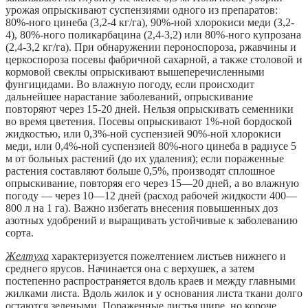
урожая опрыскивают суспензиями одного из препаратов:
80%-ного цинеба (3,2-4 кг/га), 90%-ной хлорокиси меди (3,2-
4), 80%-ного поликарбацина (2,4-3,2) или 80%-ного купрозана
(2,4-3,2 кг/га). При обнаружении пероноспороза, ржавчины и
церкоспороза посевы фабричной сахарной, а также столовой и
кормовой свеклы опрыскивают вышеперечисленными
фунгицидами. Во влажную погоду, если происходит
дальнейшее нарастание заболеваний, опрыскивание
повторяют через 15-20 дней. Нельзя опрыскивать семенники
во время цветения. Посевы опрыскивают 1%-ной бордоской
жидкостью, или 0,3%-ной суспензией 90%-ной хлорокиси
меди, или 0,4%-ной суспензией 80%-ного цинеба в радиусе 5
м от больных растений (до их удаления); если пораженные
растения составляют больше 0,5%, производят сплошное
опрыскивание, повторяя его через 15—20 дней, а во влажную
погоду — через 10—12 дней (расход рабочей жидкости 400—
800 л на 1 га). Важно избегать внесения повышенных доз
азотных удобрений и выращивать устойчивые к заболеванию
сорта.
Желтуха
характеризуется пожелтением листьев нижнего и
среднего ярусов. Начинается она с верхушек, а затем
постепенно распространяется вдоль краев и между главными
жилками листа. Вдоль жилок и у основания листа ткани долго
остаются зелеными. Пораженные листья шире, но короче