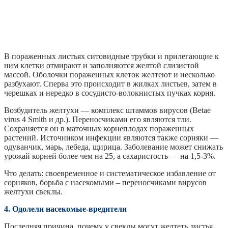
В пораженных листьях ситовидные трубки и прилегающие к
ним клетки отмирают и заполняются желтой слизистой
массой. Оболочки пораженных клеток желтеют и несколько
разбухают. Сперва это происходит в жилках листьев, затем в
черешках и нередко в сосудисто-волокнистых пучках корня.
Возбудитель желтухи — комплекс штаммов вирусов (Betae
virus 4 Smith и др.). Переносчиками его являются тли.
Сохраняется он в маточных корнеплодах пораженных
растений. Источником инфекции являются также сорняки —
одуванчик, марь, лебеда, щирица. Заболевание может снижать
урожай корней более чем на 25, а сахаристость — на 1,5-3%.
Что делать: своевременное и систематическое избавление от
сорняков, борьба с насекомыми – переносчиками вирусов
желтухи свеклы.
4. Одолели насекомые-вредители
Последняя причина, почему у свеклы могут желтеть листья.