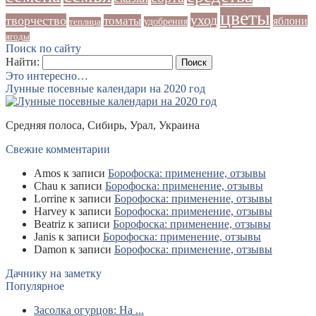
цветы
уход
творчество
томаты
яблони
удобрения
теплица
ягоды
Поиск по сайту
Найти:
Это интересно…
Лунные посевные календари на 2020 год
Средняя полоса, Сибирь, Урал, Украина
Свежие комментарии
Amos
к записи
Борофоска: применение, отзывы
Chau
к записи
Борофоска: применение, отзывы
Lorrine
к записи
Борофоска: применение, отзывы
Harvey
к записи
Борофоска: применение, отзывы
Beatriz
к записи
Борофоска: применение, отзывы
Janis
к записи
Борофоска: применение, отзывы
Damon
к записи
Борофоска: применение, отзывы
Дачнику на заметку
Популярное
Засолка огурцов: На ...