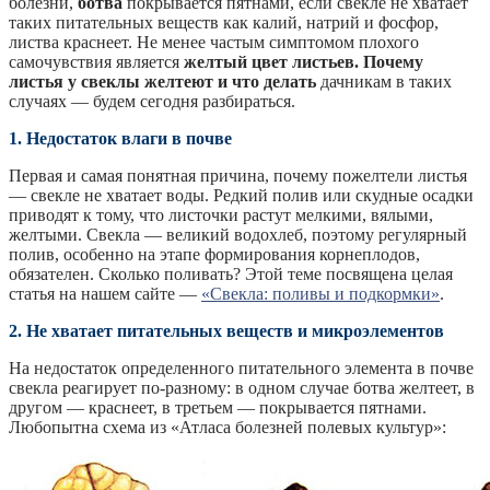
болезни,
ботва
покрывается пятнами, если свекле не хватает
таких питательных веществ как калий, натрий и фосфор,
листва краснеет. Не менее частым симптомом плохого
самочувствия является
желтый цвет листьев. Почему
листья у свеклы желтеют и что делать
дачникам в таких
случаях — будем сегодня разбираться.
1. Недостаток влаги в почве
Первая и самая понятная причина, почему пожелтели листья
— свекле не хватает воды. Редкий полив или скудные осадки
приводят к тому, что листочки растут мелкими, вялыми,
желтыми. Свекла — великий водохлеб, поэтому регулярный
полив, особенно на этапе формирования корнеплодов,
обязателен. Сколько поливать? Этой теме посвящена целая
статья на нашем сайте —
«Свекла: поливы и подкормки»
.
2. Не хватает питательных веществ и микроэлементов
На недостаток определенного питательного элемента в почве
свекла реагирует по-разному: в одном случае ботва желтеет, в
другом — краснеет, в третьем — покрывается пятнами.
Любопытна схема из «Атласа болезней полевых культур»: