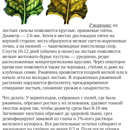
Ржавчина:
на
листьях свеклы появляются круглые, оранжевые пятна.
Диаметр — 2-6 мм. Затем в местах дислокации пятен на
верхней стороне листа образуются мелкие светло-коричневые
точки, а на нижней — чашечковидные вместилища спор.
Спустя 10-12 дней (обычно в июне) на листьях появляются
мелкие желтовато-бурые пустулы — урединии, редко
расположенные концентрическими кругами. Через некоторое
время они появляются также на черешках, стеблях и даже на
клубочках семян. Ржавчина проявляется поздней весной или в
начале лета на молодых листьях. В пораженных ржавчиной
растениях нарушается фотосинтез, преждевременное
отмирание листьев, снижение урожая и сахаристости.
Что делать: У корнеплодов, собранных с полей, где была
ржавчина, обрезают ростки у их основания, удаляют тонкий
хвостик корня так, чтобы диаметр среза был 8-10 мм.
Загнившие хвостики обрезают до здоровой ткани, срез
дезинфицируют замазкой из глины и 1%-ного раствора
железного купороса. Все растительные остатки собирают и
закапывают на глубину не менее 0,5 м. Поля после уборки