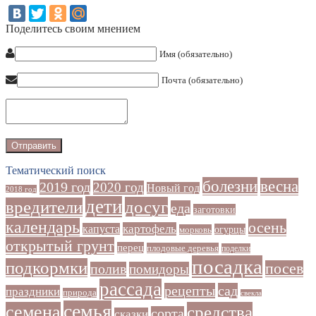
Поделитесь своим мнением
Имя (обязательно)
Почта (обязательно)
Тематический поиск
болезни
весна
2019 год
2020 год
Новый год
2018 год
дети
досуг
вредители
еда
заготовки
календарь
осень
картофель
капуста
огурцы
морковь
открытый грунт
перец
плодовые деревья
поделки
посадка
подкормки
посев
полив
помидоры
рассада
рецепты
сад
праздники
природа
свекла
семья
семена
средства
сорта
сказки