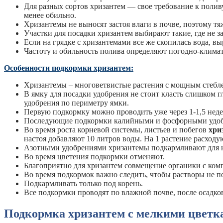
Для разных сортов хризантем — свое требование к поли
менее обильно.
Хризантемы не выносят застоя влаги в почве, поэтому т
Участки для посадки хризантем выбирают такие, где не за
Если на грядке с хризантемами все же скопилась вода, вы
Частоту и обильность полива определяют погодно-климати
Особенности подкормки хризантем:
Хризантемы – многоветвистые растения с мощным стебл
В ямку для посадки удобрения не стоит класть слишком 
удобрения по периметру ямки.
Первую подкормку можно проводить уже через 1-1,5 неде
Последующие подкормки калийными и фосфорными удобре
Во время роста корневой системы, листьев и побегов
хри
настоя добавляют 10 литров воды. На 1 растение расходую
Азотными удобрениями хризантемы подкармливают для н
Во время цветения подкормки отменяют.
Благоприятно для хризантем совмещение органики с ко
Во время подкормок важно следить, чтобы растворы не п
Подкармливать только под корень.
Все подкормки проводят по влажной почве, после осадко
Подкормка хризантем с мелкими цветк