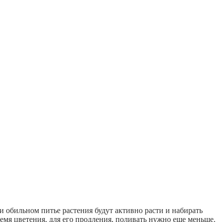
 обильном питье растения будут активно расти и набирать
емя цветения, для его продления, поливать нужно еще меньше.