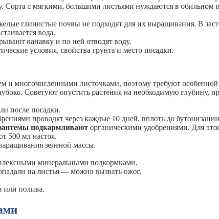
ву. Сорта с мягкими, большими листьями нуждаются в обильном
яжелые глинистые почвы не подходят для их выращивания. В зас
стаивается вода.
рывают канавку и по ней отводят воду.
ческие условия, свойства грунта и место посадки.
ем и многочисленными листочками, поэтому требуют особенной
глубоко. Советуют опустить растения на необходимую глубину, п
ли после посадки.
ниями проводят через каждые 10 дней, вплоть до бутонизации
зантемы подкармливают
органическими удобрениями. Для этог
т 500 мл настоя.
аращивания зеленой массы.
мплексными минеральными подкормками.
опадали на листья — можно вызвать ожог.
в или полива.
ами