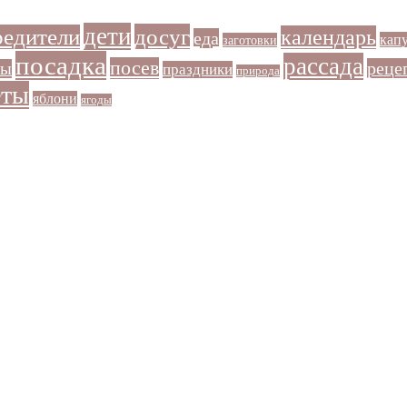
дети
досуг
редители
календарь
еда
кап
заготовки
посадка
рассада
посев
реце
ры
праздники
природа
еты
яблони
ягоды