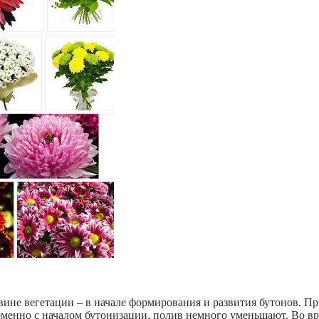
ине вегетации – в начале формирования и развития бутонов. При
ременно с началом бутонизации, полив немного уменьшают. Во вр