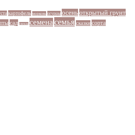
осень
открытый грунт
картофель
уста
огурцы
морковь
семья
семена
пты
сад
сорта
сказки
свекла