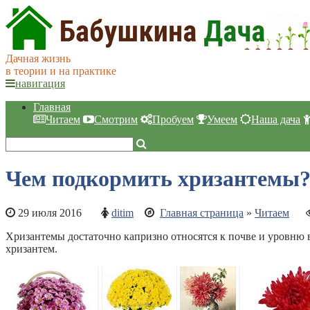
Дачная жизнь
в теории и на практике
навигация
Главная
Читаем
Смотрим
Пробуем
Умеем
Наша дача
Чем подкормить хризантемы
29 июля 2016
ditim
Главная страница
»
Читаем
Хризантемы достаточно капризно относятся к почве и уровню 
хризантем.