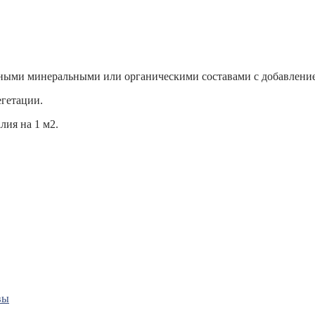
сными минеральными или органическими составами с добавлени
егетации.
лия на 1 м2.
вы