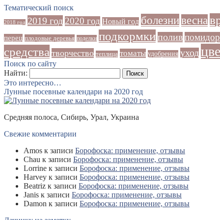
Тематический поиск
в
болезни
весна
2019 год
2020 год
Новый год
2018 год
подкормки
полив
помидо
перец
плодовые деревья
поделки
цв
средства
уход
творчество
томаты
удобрения
теплица
Поиск по сайту
Найти:
Это интересно…
Лунные посевные календари на 2020 год
Средняя полоса, Сибирь, Урал, Украина
Свежие комментарии
Amos
к записи
Борофоска: применение, отзывы
Chau
к записи
Борофоска: применение, отзывы
Lorrine
к записи
Борофоска: применение, отзывы
Harvey
к записи
Борофоска: применение, отзывы
Beatriz
к записи
Борофоска: применение, отзывы
Janis
к записи
Борофоска: применение, отзывы
Damon
к записи
Борофоска: применение, отзывы