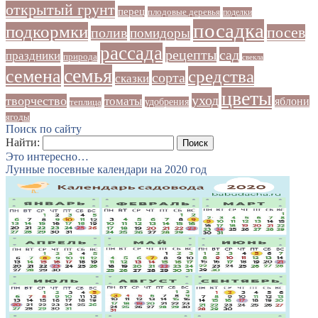
открытый грунт
перец
плодовые деревья
поделки
посадка
подкормки
посев
полив
помидоры
рассада
рецепты
сад
праздники
природа
свекла
семья
семена
средства
сорта
сказки
цветы
уход
творчество
томаты
яблони
удобрения
теплица
ягоды
Поиск по сайту
Найти:
Это интересно…
Лунные посевные календари на 2020 год