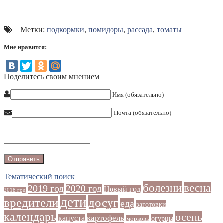
Метки:
подкормки
,
помидоры
,
рассада
,
томаты
Мне нравится:
Поделитесь своим мнением
Имя (обязательно)
Почта (обязательно)
Тематический поиск
болезни
весна
2019 год
2020 год
Новый год
2018 год
дети
досуг
вредители
еда
заготовки
календарь
осень
картофель
капуста
огурцы
морковь