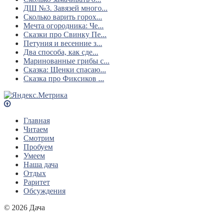
ДШ №3. Завязей много...
Сколько варить горох...
Мечта огородника: Че...
Сказки про Свинку Пе...
Петуния и весенние з...
Два способа, как сде...
Маринованные грибы с...
Сказка: Щенки спасаю...
Сказка про Фиксиков ...
Главная
Читаем
Смотрим
Пробуем
Умеем
Наша дача
Отдых
Раритет
Обсуждения
© 2026 Дача