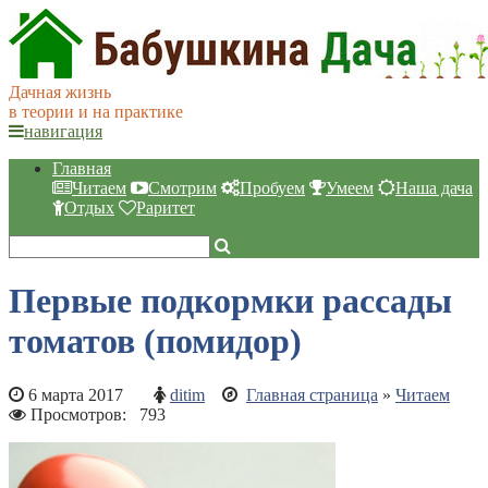
Дачная жизнь
в теории и на практике
навигация
Главная
Читаем
Смотрим
Пробуем
Умеем
Наша дача
Отдых
Раритет
Первые подкормки рассады
томатов (помидор)
6 марта 2017
ditim
Главная страница
»
Читаем
Просмотров:
793