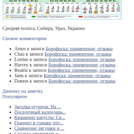
Средняя полоса, Сибирь, Урал, Украина
Свежие комментарии
Amos
к записи
Борофоска: применение, отзывы
Chau
к записи
Борофоска: применение, отзывы
Lorrine
к записи
Борофоска: применение, отзывы
Harvey
к записи
Борофоска: применение, отзывы
Beatriz
к записи
Борофоска: применение, отзывы
Janis
к записи
Борофоска: применение, отзывы
Damon
к записи
Борофоска: применение, отзывы
Дачнику на заметку
Популярное
Засолка огурцов: На ...
Посадочный календарь...
Квашение капусты: Ск...
Гиацинт в горшке отц...
Сравнение лягушки и ...
Сколько замачивать о...