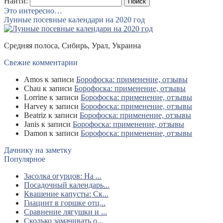
Найти:
Это интересно…
Лунные посевные календари на 2020 год
Средняя полоса, Сибирь, Урал, Украина
Свежие комментарии
Amos
к записи
Борофоска: применение, отзывы
Chau
к записи
Борофоска: применение, отзывы
Lorrine
к записи
Борофоска: применение, отзывы
Harvey
к записи
Борофоска: применение, отзывы
Beatriz
к записи
Борофоска: применение, отзывы
Janis
к записи
Борофоска: применение, отзывы
Damon
к записи
Борофоска: применение, отзывы
Дачнику на заметку
Популярное
Засолка огурцов: На ...
Посадочный календарь...
Квашение капусты: Ск...
Гиацинт в горшке отц...
Сравнение лягушки и ...
Сколько замачивать о...