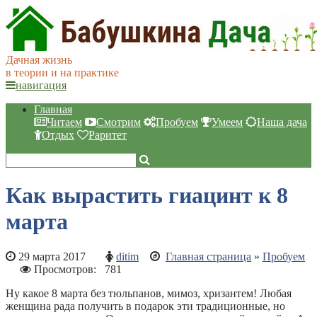
Дачная жизнь
в теории и на практике
навигация
Главная
Читаем
Смотрим
Пробуем
Умеем
Наша дача
Отдых
Раритет
Как вырастить гиацинт к 8
марта
29 марта 2017
ditim
Главная страница
»
Пробуем
Просмотров:
781
Ну какое 8 марта без тюльпанов, мимоз, хризантем! Любая
женщина рада получить в подарок эти традиционные, но