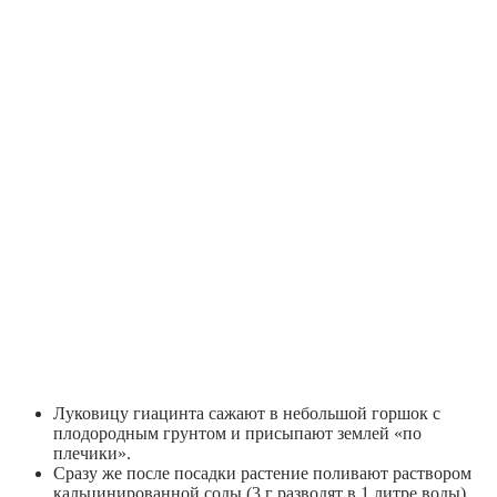
Луковицу гиацинта сажают в небольшой горшок с
плодородным грунтом и присыпают землей «по
плечики».
Сразу же после посадки растение поливают раствором
кальцинированной соды (3 г разводят в 1 литре воды).