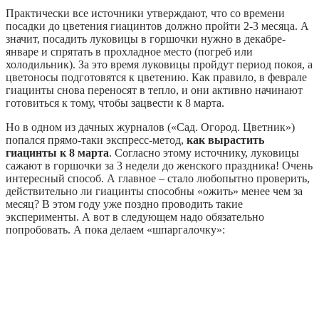
Практически все источники утверждают, что со времени
посадки до цветения гиацинтов должно пройти 2-3 месяца. А
значит, посадить луковицы в горшочки нужно в декабре-
январе и спрятать в прохладное место (погреб или
холодильник). За это время луковицы пройдут период покоя, а
цветоносы подготовятся к цветению. Как правило, в феврале
гиацинты снова переносят в тепло, и они активно начинают
готовиться к тому, чтобы зацвести к 8 марта.
Но в одном из дачных журналов («Сад. Огород. Цветник»)
попался прямо-таки экспресс-метод,
как вырастить
гиацинты к 8 марта
. Согласно этому источнику, луковицы
сажают в горшочки за 3 недели до женского праздника! Очень
интересный способ. А главное – стало любопытно проверить,
действительно ли гиацинты способны «ожить» менее чем за
месяц? В этом году уже поздно проводить такие
эксперименты. А вот в следующем надо обязательно
попробовать. А пока делаем «шпаргалочку»: