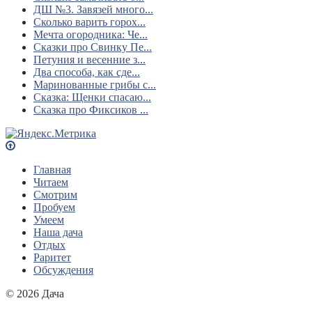
ДШ №3. Завязей много...
Сколько варить горох...
Мечта огородника: Че...
Сказки про Свинку Пе...
Петуния и весенние з...
Два способа, как сде...
Маринованные грибы с...
Сказка: Щенки спасаю...
Сказка про Фиксиков ...
Главная
Читаем
Смотрим
Пробуем
Умеем
Наша дача
Отдых
Раритет
Обсуждения
© 2026 Дача