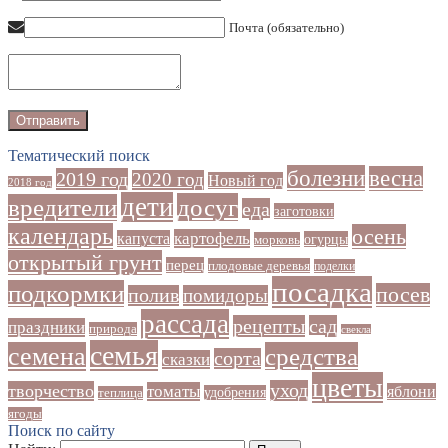
Почта (обязательно)
Тематический поиск
болезни
весна
2019 год
2020 год
Новый год
2018 год
дети
досуг
вредители
еда
заготовки
календарь
осень
картофель
капуста
огурцы
морковь
открытый грунт
перец
плодовые деревья
поделки
посадка
подкормки
посев
полив
помидоры
рассада
рецепты
сад
праздники
природа
свекла
семья
семена
средства
сорта
сказки
цветы
уход
творчество
томаты
яблони
удобрения
теплица
ягоды
Поиск по сайту