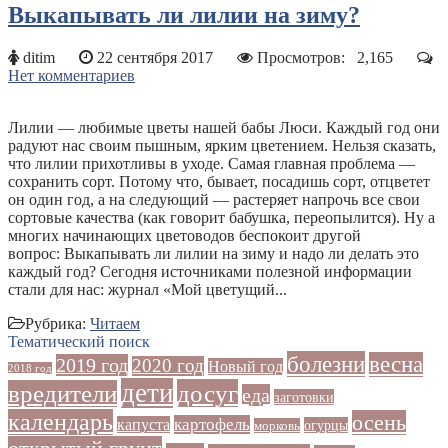
Выкапывать ли лилии на зиму?
ditim
22 сентября 2017
Просмотров:
2,165
Нет комментариев
Лилии — любимые цветы нашей бабы Люси. Каждый год они
радуют нас своим пышным, ярким цветением. Нельзя сказать,
что лилии прихотливы в уходе. Самая главная проблема —
сохранить сорт. Потому что, бывает, посадишь сорт, отцветет
он один год, а на следующий — растеряет напрочь все свои
сортовые качества (как говорит бабушка, переопылится). Ну а
многих начинающих цветоводов беспокоит другой
вопрос: Выкапывать ли лилии на зиму и надо ли делать это
каждый год? Сегодня источниками полезной информации
стали для нас: журнал «Мой цветущий...
Рубрика:
Читаем
Тематический поиск
болезни
весна
2019 год
2020 год
Новый год
2018 год
дети
досуг
вредители
еда
заготовки
календарь
осень
картофель
капуста
огурцы
морковь