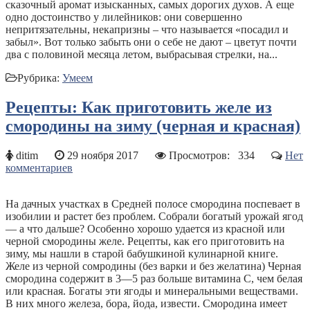
сказочный аромат изысканных, самых дорогих духов. А еще
одно достоинство у лилейников: они совершенно
непритязательны, некапризны – что называется «посадил и
забыл». Вот только забыть они о себе не дают – цветут почти
два с половиной месяца летом, выбрасывая стрелки, на...
Рубрика:
Умеем
Рецепты: Как приготовить желе из
смородины на зиму (черная и красная)
ditim
29 ноября 2017
Просмотров:
334
Нет
комментариев
На дачных участках в Средней полосе смородина поспевает в
изобилии и растет без проблем. Собрали богатый урожай ягод
— а что дальше? Особенно хорошо удается из красной или
черной смородины желе. Рецепты, как его приготовить на
зиму, мы нашли в старой бабушкиной кулинарной книге.
Желе из черной сомродины (без варки и без желатина) Черная
смородина содержит в 3—5 раз больше витамина С, чем белая
или красная. Богаты эти ягоды и минеральными веществами.
В них много железа, бора, йода, извести. Смородина имеет