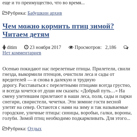
еще и то преимущество, что во время...
Рубрика:
Бабушкин архив
Чем можно кормить птиц зимой?
Читаем детям
ditim
23 ноября 2017
Просмотров:
2,186
Нет комментариев
Осенью покидают нас перелетные птицы. Прилетели, свили
гнезда, выкормили птенцов, очистили леса и сады от
вредителей — и снова в далекую и трудную
дорогу. Расставаться с перелетными птицами всегда грустно,
и всегда хочется от души им сказать: «Добрый путь…» На
смену улетевшим прилетают в наши леса, поля, сады и парки
снегири, свиристели, чечетки. Эти зимние гости весной
улетят на север. Остаются с нами на зиму и так называемые
городские, уличные птицы: синицы, воробьи, галки, вороны,
голуби. Зимой птиц необходимо подкармливать. Для этого...
Рубрика:
Отдых