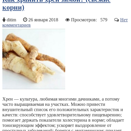
корни)
ditim
26 января 2018
Просмотров:
579
Нет
комментариев
Хрен — культура, любимая многими дачниками, а потому
часто выращиваемая на участках. Можно привести
внушительный список его положительных характеристик и
качеств: способствует удовлетворительному пищеварению;
помогает держать показатели холестерина в норме; обладает
тонизирующим эффектом; ускоряет выздоровление от
простудных заболеваний; борется с авитаминозом; придает