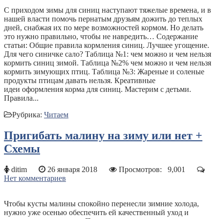
С приходом зимы для синиц наступают тяжелые времена, и в
нашей власти помочь пернатым друзьям дожить до теплых
дней, снабжая их по мере возможностей кормом. Но делать
это нужно правильно, чтобы не навредить… Содержание
статьи: Общие правила кормления синиц. Лучшее угощение.
Для чего синичке сало? Таблица №1: чем можно и чем нельзя
кормить синиц зимой. Таблица №2% чем можно и чем нельзя
кормить зимующих птиц. Таблица №3: Жареные и соленые
продукты птицам давать нельзя. Креативные
идеи оформления корма для синиц. Мастерим с детьми.
Правила...
Рубрика:
Читаем
Пригибать малину на зиму или нет +
Схемы
ditim
26 января 2018
Просмотров:
9,001
Нет комментариев
Чтобы кусты малины спокойно перенесли зимние холода,
нужно уже осенью обеспечить ей качественный уход и