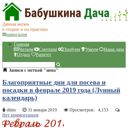
Дачная жизнь
в теории и на практике
навигация
Главная
Читаем
Смотрим
Пробуем
Умеем
Наша дача
Отдых
Раритет
Записи с меткой "зима"
Благоприятные дни для посева и
посадки в феврале 2019 года (Лунный
календарь)
ditim
31 января 2019
Просмотров:
4,153
Нет комментариев