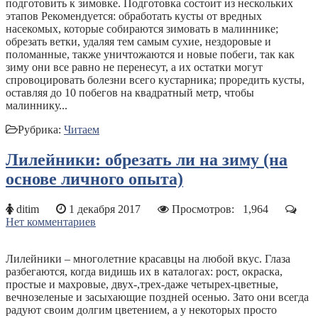
подготовить к зимовке. Подготовка состоит из нескольких
этапов Рекомендуется: обработать кусты от вредных
насекомых, которые собираются зимовать в малиннике;
обрезать ветки, удаляя тем самым сухие, нездоровые и
поломанные, также уничтожаются и новые побеги, так как
зиму они все равно не перенесут, а их остатки могут
спровоцировать болезни всего кустарника; проредить кусты,
оставляя до 10 побегов на квадратный метр, чтобы
малиннику...
Рубрика:
Читаем
Лилейники: обрезать ли на зиму (на
основе личного опыта)
ditim
1 декабря 2017
Просмотров:
1,964
Нет комментариев
Лилейники – многолетние красавцы на любой вкус. Глаза
разбегаются, когда видишь их в каталогах: рост, окраска,
простые и махровые, двух-,трех-даже четырех-цветные,
вечнозеленые и засыхающие поздней осенью. Зато они всегда
радуют своим долгим цветением, а у некоторых просто