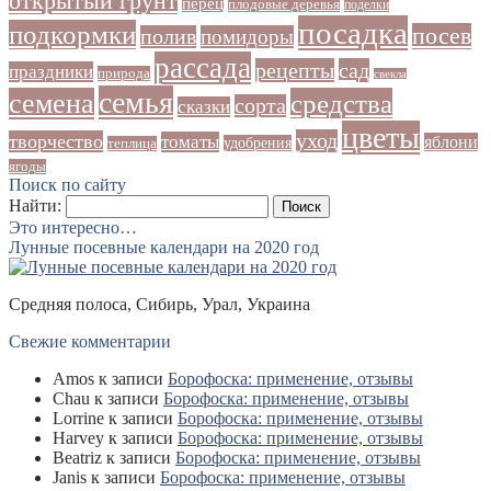
открытый грунт
перец
плодовые деревья
поделки
посадка
подкормки
посев
полив
помидоры
рассада
рецепты
сад
праздники
природа
свекла
семья
семена
средства
сорта
сказки
цветы
уход
творчество
томаты
яблони
удобрения
теплица
ягоды
Поиск по сайту
Найти:
Это интересно…
Лунные посевные календари на 2020 год
Средняя полоса, Сибирь, Урал, Украина
Свежие комментарии
Amos
к записи
Борофоска: применение, отзывы
Chau
к записи
Борофоска: применение, отзывы
Lorrine
к записи
Борофоска: применение, отзывы
Harvey
к записи
Борофоска: применение, отзывы
Beatriz
к записи
Борофоска: применение, отзывы
Janis
к записи
Борофоска: применение, отзывы