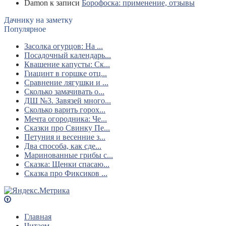
Damon
к записи
Борофоска: применение, отзывы
Дачнику на заметку
Популярное
Засолка огурцов: На ...
Посадочный календарь...
Квашение капусты: Ск...
Гиацинт в горшке отц...
Сравнение лягушки и ...
Сколько замачивать о...
ДШ №3. Завязей много...
Сколько варить горох...
Мечта огородника: Че...
Сказки про Свинку Пе...
Петуния и весенние з...
Два способа, как сде...
Маринованные грибы с...
Сказка: Щенки спасаю...
Сказка про Фиксиков ...
Главная
Читаем