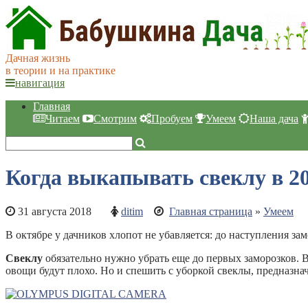
Дачная жизнь
в теории и на практике
навигация
Главная
Читаем
Смотрим
Пробуем
Умеем
Наша дача
Когда выкапывать свеклу в 20
31 августа 2018
ditim
Главная страница
»
Умеем
В октябре у дачников хлопот не убавляется: до наступления за
Свеклу
обязательно нужно убрать еще до первых заморозков. 
овощи будут плохо. Но и спешить с уборкой свеклы, предназнач