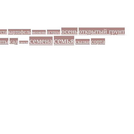
осень
открытый грунт
картофель
уста
огурцы
морковь
семья
семена
пты
сад
сорта
сказки
свекла