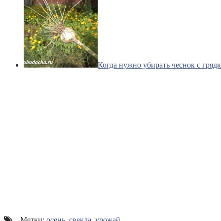
Когда нужно убирать чеснок с гряд
Метки:
осень
,
свекла
,
урожай