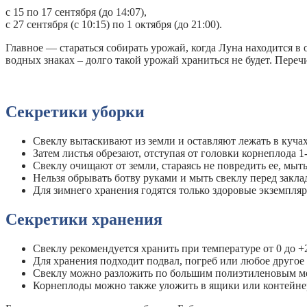
с 15 по 17 сентября (до 14:07),
с 27 сентября (с 10:15) по 1 октября (до 21:00).
Главное — стараться собирать урожай, когда Луна находится в
водных знаках – долго такой урожай храниться не будет. Пере
Секретики уборки
Свеклу вытаскивают из земли и оставляют лежать в кучах
Затем листья обрезают, отступая от головки корнеплода 1-
Свеклу очищают от земли, стараясь не повредить ее, мыт
Нельзя обрывать ботву руками и мыть свеклу перед закла
Для зимнего хранения годятся только здоровые экземпля
Секретики хранения
Свеклу рекомендуется хранить при температуре от 0 до +
Для хранения подходит подвал, погреб или любое друго
Свеклу можно разложить по большим полиэтиленовым меш
Корнеплоды можно также уложить в ящики или контейнер