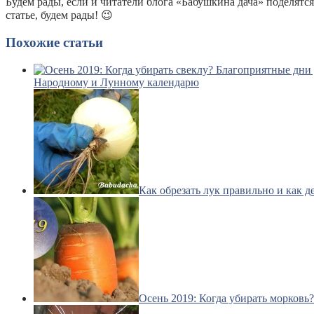
Будем рады, если и читатели блога «Бабушкина дача» поделятс
статье, будем рады! 😉
Похожие статьи
Народному и Лунному календарю
Как обрезать лук правильно и как д
Осень 2019: Когда убирать морковь