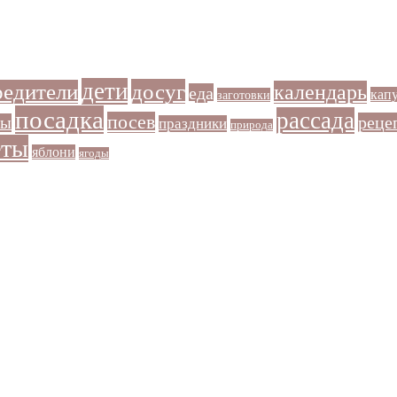
дети
досуг
редители
календарь
еда
кап
заготовки
посадка
рассада
посев
реце
ры
праздники
природа
еты
яблони
ягоды