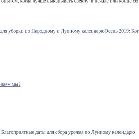
я опытом, когда лучше выкапывать свеклу: в начале или конце 
Осень 2019: Ког
елаем мы?
? Благоприятные даты для сбора урожая по Лунному календарю