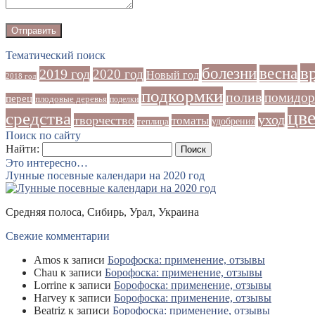
Тематический поиск
в
болезни
весна
2019 год
2020 год
Новый год
2018 год
подкормки
полив
помидо
перец
плодовые деревья
поделки
цв
средства
уход
творчество
томаты
удобрения
теплица
Поиск по сайту
Найти:
Это интересно…
Лунные посевные календари на 2020 год
Средняя полоса, Сибирь, Урал, Украина
Свежие комментарии
Amos
к записи
Борофоска: применение, отзывы
Chau
к записи
Борофоска: применение, отзывы
Lorrine
к записи
Борофоска: применение, отзывы
Harvey
к записи
Борофоска: применение, отзывы
Beatriz
к записи
Борофоска: применение, отзывы