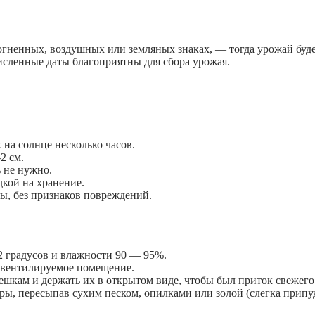
 огненных, воздушных или земляных знаках, — тогда урожай буде
численные даты благоприятны для сбора урожая.
 на солнце несколько часов.
2 см.
ь не нужно.
дкой на хранение.
ры, без признаков повреждений.
2 градусов и влажности 90 — 95%.
е вентилируемое помещение.
кам и держать их в открытом виде, чтобы был приток свежего 
ы, пересыпав сухим песком, опилками или золой (слегка припуд