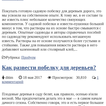
Покупать готовую садовую побелку для деревьев дорого, это
мы усвоили на собственном опыте. К тому же, в ее составе та
же известь плюс небольшое количество связующих
компонентов. У садовой побелки и извести-пушонки большой
минус в том, что растворы на их основе быстро смываются с
деревьев. Опытные садоводы и авторы справочных пособий
по садоводству рекомендуют использовать негашеную
известь. Растворы на ее основе получаются более густыми и
стойкими. Также для повышения вязкости раствора в него
добавляют казеиновый или столярный клей,...
Рубрика:
Пробуем
Как развести побелку для деревьев?
ditim
18 мая 2017
Просмотров:
30,810
1
комментарий
Плодовые деревья в саду белят, как правило, осенью и\или
весной. Мы предпочитаем делать это в мае — в самом начале
дачного сезона. Собственно говоря, это и есть первое большое