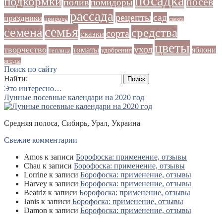
посадка
подкормки
посев
полив
помидоры
рассада
рецепты
сад
праздники
природа
свекла
семья
семена
средства
сорта
сказки
цветы
уход
творчество
томаты
яблони
удобрения
теплица
ягоды
Поиск по сайту
Найти:
Это интересно…
Лунные посевные календари на 2020 год
Средняя полоса, Сибирь, Урал, Украина
Свежие комментарии
Amos
к записи
Борофоска: применение, отзывы
Chau
к записи
Борофоска: применение, отзывы
Lorrine
к записи
Борофоска: применение, отзывы
Harvey
к записи
Борофоска: применение, отзывы
Beatriz
к записи
Борофоска: применение, отзывы
Janis
к записи
Борофоска: применение, отзывы
Damon
к записи
Борофоска: применение, отзывы