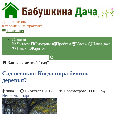
Дачная жизнь
в теории и на практике
навигация
Главная
Читаем
Смотрим
Пробуем
Умеем
Наша дача
Отдых
Раритет
Записи с меткой "сад"
Сад осенью: Когда пора белить
деревья?
ditim
13 октября 2017
Просмотров:
660
Нет комментариев