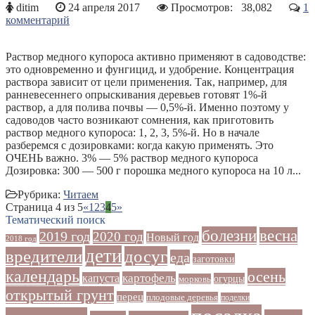
ditim
24 апреля 2017
Просмотров:
38,082
1
комментарий
Раствор медного купороса активно применяют в садоводстве:
это одновременно и фунгицид, и удобрение. Концентрация
раствора зависит от цели применения. Так, например, для
ранневесеннего опрыскивания деревьев готовят 1%-й
раствор, а для полива почвы — 0,5%-й. Именно поэтому у
садоводов часто возникают сомнения, как приготовить
раствор медного купороса: 1, 2, 3, 5%-й. Но в начале
разберемся с дозировками: когда какую применять. Это
ОЧЕНЬ важно. 3% — 5% раствор медного купороса
Дозировка: 300 — 500 г порошка медного купороса на 10 л...
Рубрика:
Читаем
Страница 4 из 5
«
1
2
3
4
5
»
Тематический поиск
болезни
весна
2019 год
2020 год
Новый год
2018 год
дети
досуг
вредители
еда
заготовки
календарь
осень
картофель
капуста
огурцы
морковь
открытый грунт
перец
плодовые деревья
поделки