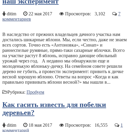
наш эксперимент
ditim
22 мая 2017
Просмотров:
3,102
7
комментариев
В наследство от прежних владельцев дачного участка нам
достались шикарные яблони. Мы, если честно, даже не знаем
всех сортов. Точно есть «Антоновка», «Синап» и
раннеспелые румяные, прямо-таки сахарные яблочки. Всего
на участке растут 8 яблонь, исправно дающие обильный
урожай через год. А недавно мы обнаружили еще и
молоденькую яблоньку-дичку. На семейном совете решили
дерево не губить, а провести эксперимент: привить к дичке
весной хорошую яблоню. Ответы на вопрос «Когда и как
правильно прививать яблони весной?» мы нашли в...
Рубрика:
Пробуем
Как гасить известь для побелки
деревьев?
ditim
18 мая 2017
Просмотров:
16,555
1
комментарий