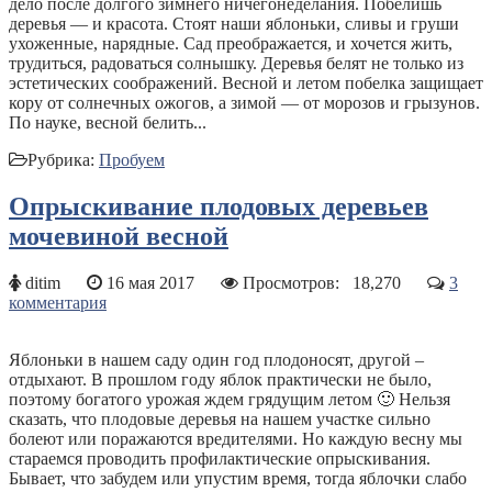
дело после долгого зимнего ничегонеделания. Побелишь
деревья — и красота. Стоят наши яблоньки, сливы и груши
ухоженные, нарядные. Сад преображается, и хочется жить,
трудиться, радоваться солнышку. Деревья белят не только из
эстетических соображений. Весной и летом побелка защищает
кору от солнечных ожогов, а зимой — от морозов и грызунов.
По науке, весной белить...
Рубрика:
Пробуем
Опрыскивание плодовых деревьев
мочевиной весной
ditim
16 мая 2017
Просмотров:
18,270
3
комментария
Яблоньки в нашем саду один год плодоносят, другой –
отдыхают. В прошлом году яблок практически не было,
поэтому богатого урожая ждем грядущим летом 🙂 Нельзя
сказать, что плодовые деревья на нашем участке сильно
болеют или поражаются вредителями. Но каждую весну мы
стараемся проводить профилактические опрыскивания.
Бывает, что забудем или упустим время, тогда яблочки слабо