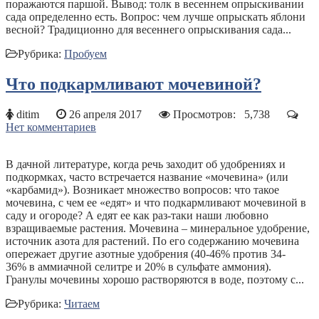
поражаются паршой. Вывод: толк в весеннем опрыскивании
сада определенно есть. Вопрос: чем лучше опрыскать яблони
весной? Традиционно для весеннего опрыскивания сада...
Рубрика:
Пробуем
Что подкармливают мочевиной?
ditim
26 апреля 2017
Просмотров:
5,738
Нет комментариев
В дачной литературе, когда речь заходит об удобрениях и
подкормках, часто встречается название «мочевина» (или
«карбамид»). Возникает множество вопросов: что такое
мочевина, с чем ее «едят» и что подкармливают мочевиной в
саду и огороде? А едят ее как раз-таки наши любовно
взращиваемые растения. Мочевина – минеральное удобрение,
источник азота для растений. По его содержанию мочевина
опережает другие азотные удобрения (40-46% против 34-
36% в аммиачной селитре и 20% в сульфате аммония).
Гранулы мочевины хорошо растворяются в воде, поэтому с...
Рубрика:
Читаем