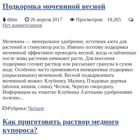
Подкормка мочевиной весной
ditim
26 апреля 2017
Просмотров:
18,265
Нет комментариев
Мочевина — минеральное удобрение, источник азота для
растений и стимулятор роста. Именно поэтому подкормки
мочевиной эффективно проводить весной, когда ослабленные
после зимы растения начинают расти. Для внесения
подкормки готовят раствор или рассыпают гранулы в сухом
виде. Особенно часто применяются внекорневые подкормки
(опрыскивание) мочевиной. Весной подкармливать
мочевиной можно: Клубнику, Малину, Плодовые деревья
(яблоня, вишня, слива), Чеснок, Черную смородину.
Информация на этикетке Клубника Азотными удобрениями
полезно...
Рубрика:
Читаем
Как приготовить раствор медного
купороса?