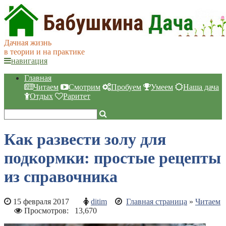
Дачная жизнь
в теории и на практике
навигация
Главная
Читаем
Смотрим
Пробуем
Умеем
Наша дача
Отдых
Раритет
Как развести золу для
подкормки: простые рецепты
из справочника
15 февраля 2017
ditim
Главная страница
»
Читаем
Просмотров:
13,670