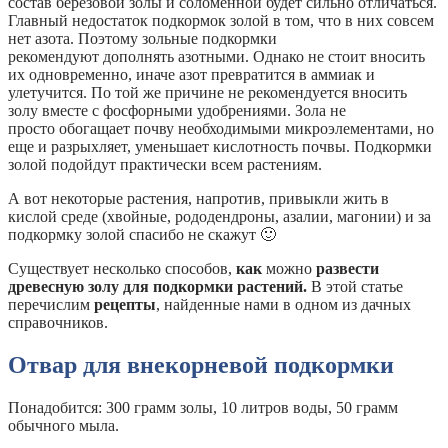
состав березовой золы и соломенной будет сильно отличаться.
Главный недостаток подкормок золой в том, что в них совсем
нет азота. Поэтому зольные подкормки
рекомендуют дополнять азотными. Однако не стоит вносить
их одновременно, иначе азот превратится в аммиак и
улетучится. По той же причине не рекомендуется вносить
золу вместе с фосфорными удобрениями. Зола не
просто обогащает почву необходимыми микроэлементами, но
еще и разрыхляет, уменьшает кислотность почвы. Подкормки
золой подойдут практически всем растениям.
А вот некоторые растения, напротив, привыкли жить в
кислой среде (хвойные, рододендроны, азалии, магонии) и за
подкормку золой спасибо не скажут 🙂
Существует несколько способов,
как
можно
развести
древесную золу для подкормки растений.
В этой статье
перечислим
рецепты
, найденные нами в одном из дачных
справочников.
Отвар для внекорневой подкормки
Понадобится: 300 грамм золы, 10 литров воды, 50 грамм
обычного мыла.