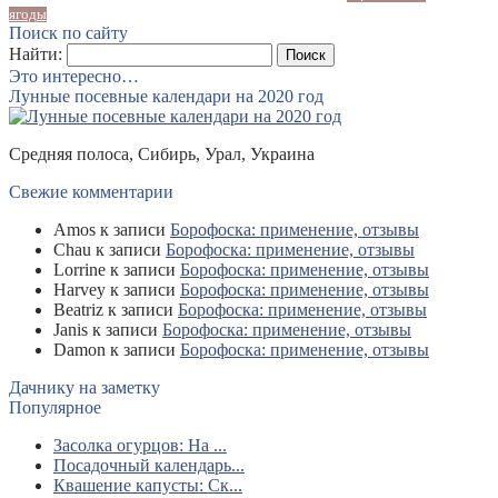
ягоды
Поиск по сайту
Найти:
Это интересно…
Лунные посевные календари на 2020 год
Средняя полоса, Сибирь, Урал, Украина
Свежие комментарии
Amos
к записи
Борофоска: применение, отзывы
Chau
к записи
Борофоска: применение, отзывы
Lorrine
к записи
Борофоска: применение, отзывы
Harvey
к записи
Борофоска: применение, отзывы
Beatriz
к записи
Борофоска: применение, отзывы
Janis
к записи
Борофоска: применение, отзывы
Damon
к записи
Борофоска: применение, отзывы
Дачнику на заметку
Популярное
Засолка огурцов: На ...
Посадочный календарь...
Квашение капусты: Ск...