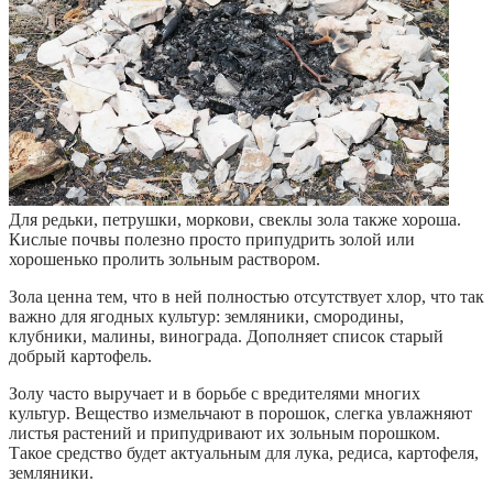
Для редьки, петрушки, моркови, свеклы зола также хороша.
Кислые почвы полезно просто припудрить золой или
хорошенько пролить зольным раствором.
Зола ценна тем, что в ней полностью отсутствует хлор, что так
важно для ягодных культур: земляники, смородины,
клубники, малины, винограда. Дополняет список старый
добрый картофель.
Золу часто выручает и в борьбе с вредителями многих
культур. Вещество измельчают в порошок, слегка увлажняют
листья растений и припудривают их зольным порошком.
Такое средство будет актуальным для лука, редиса, картофеля,
земляники.