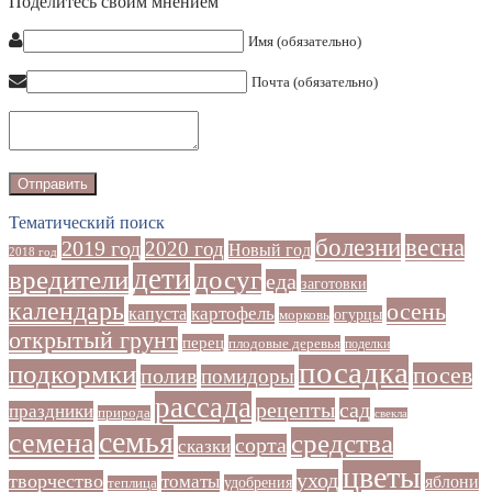
Поделитесь своим мнением
Имя (обязательно)
Почта (обязательно)
Тематический поиск
болезни
весна
2019 год
2020 год
Новый год
2018 год
дети
досуг
вредители
еда
заготовки
календарь
осень
картофель
капуста
огурцы
морковь
открытый грунт
перец
плодовые деревья
поделки
посадка
подкормки
посев
полив
помидоры
рассада
рецепты
сад
праздники
природа
свекла
семья
семена
средства
сорта
сказки
цветы
уход
творчество
томаты
яблони
удобрения
теплица